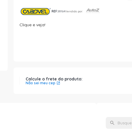
REF:
89164
Vendido por:
Clique e veja!
Calcule o frete do produto:
Não sei meu cep