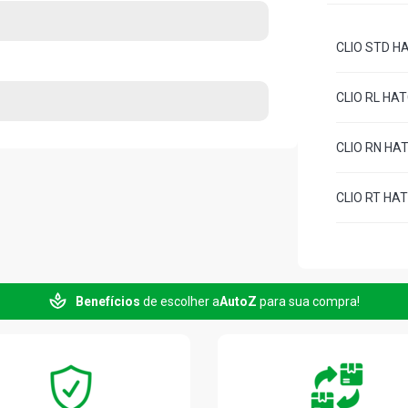
CLIO STD HA
CLIO RL HAT
CLIO RN HAT
CLIO RT HAT
Benefícios
de escolher a
AutoZ
para sua compra!