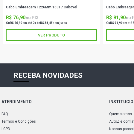
Cabo Embreagem 1226Mm 15317 Cabovel
Cabo Embreage
R$ 76,90
R$ 91,90
no PIX
no 
Ou
R$ 76,90
em até 2x de
R$ 38,45
sem juros
Ou
R$ 91,90
em até 
VER PRODUTO
RECEBA NOVIDADES
ATENDIMENTO
INSTITUCI
FAQ
Quem somos
Termos e Condições
AutoZ é confiá
LGPD
Nossas parcer