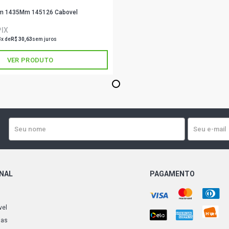
m 1435Mm 145126 Cabovel
PIX
3x de
R$ 30,63
sem juros
VER PRODUTO
1
ONAL
PAGAMENTO
vel
ias