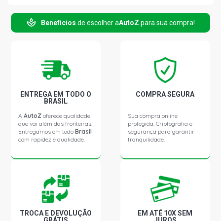
GOL G3 STD HATCH 1.0 16V AT EA111 GASOLINA (2000 -
2004)
Benefícios
de escolher a
AutoZ
para sua compra!
GOL G3 FUN HATCH 1.0 16V AT EA111 GASOLINA (2001 -
2003)
GOL G3 HIGHWAY HATCH 1.0 16V AT EA111 GASOLINA
(2001 - 2004)
ENTREGA EM TODO O
COMPRA SEGURA
BRASIL
GOL G3 OURO HATCH 1.0 16V AT EA111 GASOLINA
(2000 - 2002)
A
AutoZ
oferece qualidade
Sua compra online
que vai além das fronteiras.
protegida. Criptografia e
Entregamos em todo
Brasil
segurança para garantir
com rapidez e qualidade.
tranquilidade.
GOL G3 PLUS HATCH 1.0 16V AT EA111 GASOLINA (2000
- 2005)
GOL G3 TURBO HATCH 1.0 16V AT TURBO GASOLINA
(2000 - 2003)
GOL G3 STD HATCH 1.0 8V AT (2000 - 2004)
TROCA E DEVOLUÇÃO
EM ATÉ 10X SEM
GRÁTIS
JUROS