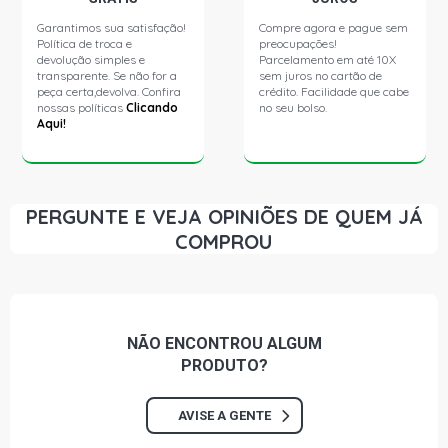
Garantimos sua satisfação!
Compre agora e pague sem
GOL G3 CITY HATCH 1.0 8V AT (2003 - 2005)
Política de troca e
preocupações!
devolução simples e
Parcelamento em até 10X
transparente. Se não for a
sem juros no cartão de
GOL G3 OURO HATCH 1.0 8V AT (2000 - 2002)
peça certa,devolva. Confira
crédito. Facilidade que cabe
nossas políticas
Clicando
no seu bolso.
Aqui!
GOL G3 PLUS HATCH 1.0 8V AT (2001 - 2005)
GOL G3 TECH HATCH 1.0 8V AT (2006 - 2009)
PERGUNTE E VEJA OPINIÕES DE QUEM JÁ
COMPROU
GOL G4 STD HATCH 1.0 8V AT (2006 - 2013)
GOL G4 CITY HATCH 1.0 8V AT FLEX (2005 - 2015)
NÃO ENCONTROU
ALGUM
GOL G4 COPA HATCH 1.0 8V AT FLEX (2006 - 2008)
PRODUTO?
AVISE A GENTE
GOL G4 TREND HATCH 1.0 8V AT FLEX (2000 - 2013)