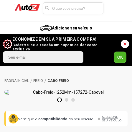
Adicione seu veículo
ECONOMIZE EM SUA PRIMEIRA COMPRA!
Cadastre-se e receba um cupom de desconto
exclusivo.
OK
FREIO
CABO FREIO
1
2
3
SELECIONE
Verifique a
compatibilidade
do seu veículo
SEU VEÍCULO