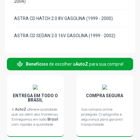
2004)
ASTRA CD HATCH 2.0 8V GASOLINA (1999 - 2000)
ASTRA CD SEDAN 2.0 16V GASOLINA (1999 - 2002)
ASTRA CD SEDAN 2.0 8V GASOLINA (1999 - 2000)
Benefícios
de escolher a
AutoZ
para sua compra!
ASTRA STD SEDAN 1.8 8V GASOLINA (1999 - 2004)
ASTRA GL SEDAN 1.8 8V GASOLINA (1999 - 2004)
ENTREGA EM TODO O
COMPRA SEGURA
BRASIL
ASTRA GLS SEDAN 2.0 8V GASOLINA (1999 - 2000)
A
AutoZ
oferece qualidade
Sua compra online
que vai além das fronteiras.
protegida. Criptografia e
Entregamos em todo
Brasil
segurança para garantir
ASTRA STD SEDAN 2.0 16V SFI GASOLINA (1999 - 2002)
com rapidez e qualidade.
tranquilidade.
ASTRA GLS SEDAN 2.0 16V SFI GASOLINA (1999 - 2002)