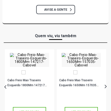
AVISE A GENTE
Quem viu, viu também
Cabo Freio Mao Traseiro
Cabo Freio Mao Traseiro
Esquerdo 1800Mm 147217
Esquerdo 1650Mm 157035
Cabovel
Cabovel
R$ 85,44
R$ 37,90
no PIX
no PIX
Ou
R$ 85,44
em até 2x de
R$ 42,72
Ou
R$ 37,90
em até 1x de
R$ 37,90
sem juros
sem juros