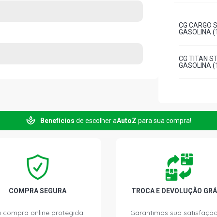
CG CARGO 
GASOLINA (1
CG TITAN S
GASOLINA (1
Benefícios
de escolher a
AutoZ
para sua compra!
COMPRA SEGURA
TROCA E DEVOLUÇÃO GRÁ
 compra online protegida.
Garantimos sua satisfação