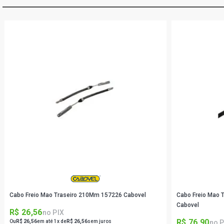
Cabo Freio Mao Traseiro 210Mm 157226 Cabovel
Cabo Freio Mao 
Cabovel
R$ 26,56
no PIX
R$ 76,90
no P
Ou
R$ 26,56
em até 1x de
R$ 26,56
sem juros