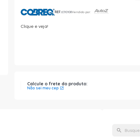
REF:
6310108
Vendido por:
Clique e veja!
Calcule o frete do produto:
Não sei meu cep