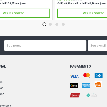
x de
R$ 38,45
sem juros
Ou
R$ 40,90
em até 1x de
R$ 40,90
sem juros
VER PRODUTO
VER PRODUTO
1
2
3
4
ONAL
PAGAMENTO
vel
ias
sco
 Práticas