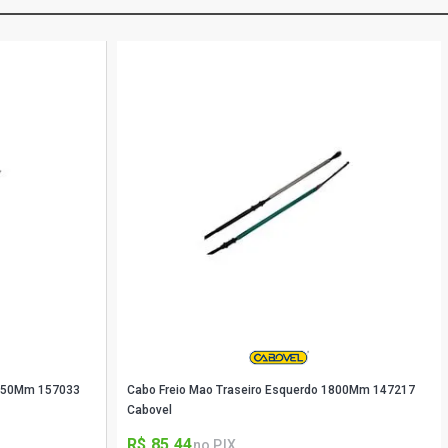
1650Mm 157033
Cabo Freio Mao Traseiro Esquerdo 1800Mm 147217
Cabovel
R$ 85,44
no PIX