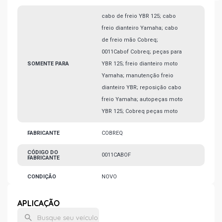
cabo de freio YBR 125; cabo
freio dianteiro Yamaha; cabo
de freio mão Cobreq;
0011Cabof Cobreq; peças para
SOMENTE PARA
YBR 125; freio dianteiro moto
Yamaha; manutenção freio
dianteiro YBR; reposição cabo
freio Yamaha; autopeças moto
YBR 125; Cobreq peças moto
FABRICANTE
COBREQ
CÓDIGO DO
0011CABOF
FABRICANTE
CONDIÇÃO
NOVO
APLICAÇÃO