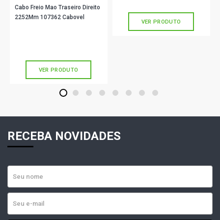
sem juros
Cabo Freio Mao Traseiro Direito
2252Mm 107362 Cabovel
VER PRODUTO
R$ 87,67
no PIX
Ou
R$ 87,67
em até 2x de
R$ 43,83
sem juros
VER PRODUTO
1
2
3
4
5
6
7
8
RECEBA NOVIDADES