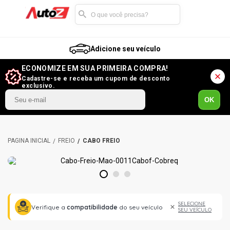
Adicione seu veículo
ECONOMIZE EM SUA PRIMEIRA COMPRA!
Cadastre-se e receba um cupom de desconto
exclusivo.
OK
FREIO
CABO FREIO
1
2
3
SELECIONE
Verifique a
compatibilidade
do seu veículo
SEU VEÍCULO