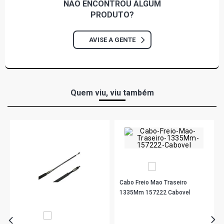
NÃO ENCONTROU
ALGUM
PRODUTO?
AVISE A GENTE
Quem viu, viu também
Cabo Freio Mao Traseiro
1335Mm 157222 Cabovel
R$ 123,22
no PIX
Ou
R$ 123,22
em até 4x de
R$ 30,80