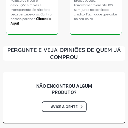
Política de troca e
preocupações!
devolução simples e
Parcelamento em até 10X
transparente. Se não for a
sem juros no cartão de
peça certa,devolva. Confira
crédito. Facilidade que cabe
nossas políticas
Clicando
no seu bolso.
Aqui!
PERGUNTE E VEJA OPINIÕES DE QUEM JÁ
COMPROU
NÃO ENCONTROU
ALGUM
PRODUTO?
AVISE A GENTE