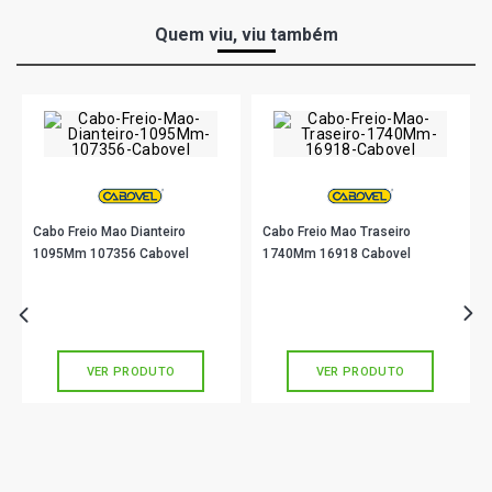
Quem viu, viu também
Cabo Freio Mao Dianteiro
Cabo Freio Mao Traseiro
1095Mm 107356 Cabovel
1740Mm 16918 Cabovel
R$ 78,90
R$ 33,90
no PIX
no PIX
Ou
R$ 78,90
em até 2x de
R$ 39,45
Ou
R$ 33,90
em até 1x de
R$ 33,90
sem juros
sem juros
VER PRODUTO
VER PRODUTO