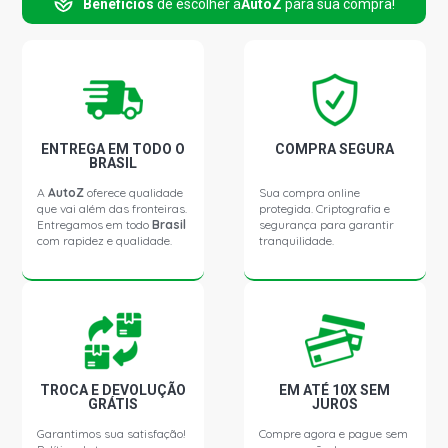
Benefícios
de escolher a
AutoZ
para sua compra!
ENTREGA EM TODO O
COMPRA SEGURA
BRASIL
A
AutoZ
oferece qualidade
Sua compra online
que vai além das fronteiras.
protegida. Criptografia e
Entregamos em todo
Brasil
segurança para garantir
com rapidez e qualidade.
tranquilidade.
TROCA E DEVOLUÇÃO
EM ATÉ 10X SEM
GRÁTIS
JUROS
Garantimos sua satisfação!
Compre agora e pague sem