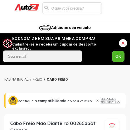
Adicione seu veículo
ECONOMIZE EM SUA PRIMEIRA COMPRA!
Cadastre-se e receba um cupom de desconto
exclusivo.
OK
FREIO
CABO FREIO
SELECIONE
Verifique a
compatibilidade
do seu veículo
SEU VEÍCULO
Cabo Freio Mao Dianteiro 0026Cabof