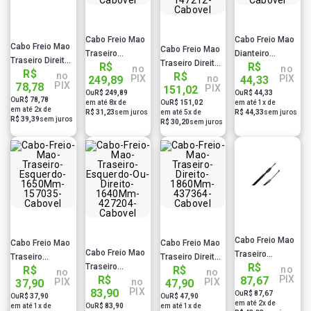
Cabo Freio Mao
Cabo Freio Mao
Cabo Freio Mao
Cabo Freio Mao
Traseiro
Dianteiro
Traseiro Direito
Traseiro Direito
R$
R$
1460Mm
1292Mm
no
no
R$
2080Mm
no
R$
1800Mm
PIX
no
PIX
249,89
44,33
157191 Cabovel
157034 Cabovel
PIX
78,78
PIX
157041 Cabovel
151,02
147212 Cabovel
Ou
R$ 249,89
Ou
R$ 44,33
Ou
R$ 78,78
em até 8x de
Ou
R$ 151,02
em até 1x de
em até 2x de
R$ 31,23
sem juros
em até 5x de
R$ 44,33
sem juros
R$ 39,39
sem juros
R$ 30,20
sem juros
Cabo Freio Mao
Cabo Freio Mao
Cabo Freio Mao
Cabo Freio Mao
Traseiro
Traseiro
Traseiro Direito
R$
Traseiro
1730Mm
no
R$
R$
Esquerdo
1860Mm
no
no
PIX
R$
87,67
Esquerdo Ou
PIX
no
PIX
177345 Cabovel
37,90
47,90
1650Mm
437364 Cabovel
PIX
83,90
Ou
R$ 87,67
Direito 1640Mm
Ou
R$ 37,90
Ou
R$ 47,90
157035 Cabovel
em até 2x de
em até 1x de
Ou
R$ 83,90
em até 1x de
427204 Cabovel