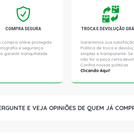
CHEVETTE D
1987)
CHEVETTE DL
COMPRA SEGURA
TROCA E DEVOLUÇÃO GRÁ
1993)
 compra online protegida.
Garantimos sua satisfação
ptografia e segurança
Política de troca e devolu
CHEVETTE L 
a garantir tranquilidade.
simples e transparente. Se
1987)
não for a peça certa,devol
Confira nossas políticas
CHEVETTE L 
Clicando Aqui!
1993)
CHEVETTE S
1987)
ERGUNTE E VEJA OPINIÕES DE QUEM JÁ COMP
CHEVETTE S
1993)
CHEVETTE S