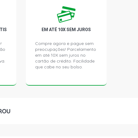
L SEDAN 1.6 8V GASOLINA (1979 -
 S SEDAN 1.6 8V GASOLINA (1985 -
TIS
EM ATÉ 10X SEM JUROS
!
Compre agora e pague sem
ção
preocupações! Parcelamento
SEDAN 1.6 8V GASOLINA (1979 -
em até 10X sem juros no
va.
cartão de crédito. Facilidade
que cabe no seu bolso.
S SEDAN 1.6 8V GASOLINA (1985 -
E SEDAN 1.6 8V GASOLINA (1979 -
ROU
E S SEDAN 1.6 8V GASOLINA (1985 -
L SEDAN 1.6 8V GASOLINA (1979 -