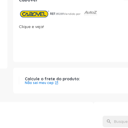
REF:
89289
Vendido por:
Clique e veja!
Calcule o frete do produto:
Não sei meu cep