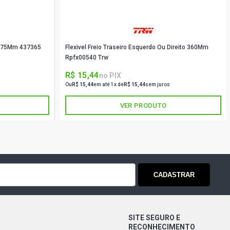
1775Mm 437365
Flexivel Freio Traseiro Esquerdo Ou Direito 360Mm
Rpfx00540 Trw
R$ 15,44
no PIX
Ou
R$ 15,44
em até 1x de
R$ 15,44
sem juros
VER PRODUTO
CADASTRAR
SITE SEGURO E
RECONHECIMENTO