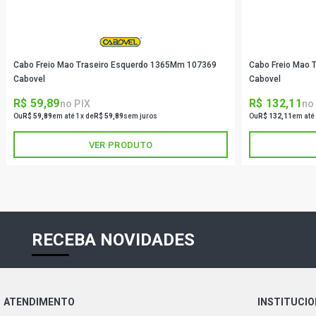
Cabo Freio Mao Traseiro Esquerdo 1365Mm 107369
Cabo Freio Mao 
Cabovel
Cabovel
R$ 59,89
R$ 132,11
no PIX
no
Ou
R$ 59,89
em até 1x de
R$ 59,89
sem juros
Ou
R$ 132,11
em até
VER PRODUTO
RECEBA NOVIDADES
ATENDIMENTO
INSTITUCI