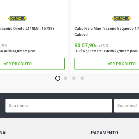
Traseiro Direito 2110Mm 157398
Cabo Freio Mao Traseiro Esquerdo 
Cabovel
R$ 57,90
 PIX
no PIX
 4x de
R$ 33,02
sem juros
Ou
R$ 57,90
em até 1x de
R$ 57,90
sem juros
VER PRODUTO
VER PRODUTO
1
2
3
4
ONAL
PAGAMENTO