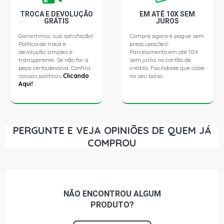
TROCA E DEVOLUÇÃO
EM ATÉ 10X SEM
VERONA GLX SEDAN 2.0 8V AP (1990 - 1996)
GRÁTIS
JUROS
Garantimos sua satisfação!
Compre agora e pague sem
LOGUS CL SEDAN 1.6 8V AE (1993 - 1997)
Política de troca e
preocupações!
devolução simples e
Parcelamento em até 10X
transparente. Se não for a
sem juros no cartão de
peça certa,devolva. Confira
crédito. Facilidade que cabe
LOGUS CLI SEDAN 1.6 8V AE (1993 - 1997)
nossas políticas
Clicando
no seu bolso.
Aqui!
LOGUS GL SEDAN 1.6 8V AE (1993 - 1997)
LOGUS GLI SEDAN 1.6 8V AE (1993 - 1997)
PERGUNTE E VEJA OPINIÕES DE QUEM JÁ
COMPROU
LOGUS GLS SEDAN 1.6 8V AE (1993 - 1997)
LOGUS CL SEDAN 1.6 8V AP (1993 - 1997)
NÃO ENCONTROU
ALGUM
PRODUTO?
LOGUS CLI SEDAN 1.6 8V AP (1993 - 1997)