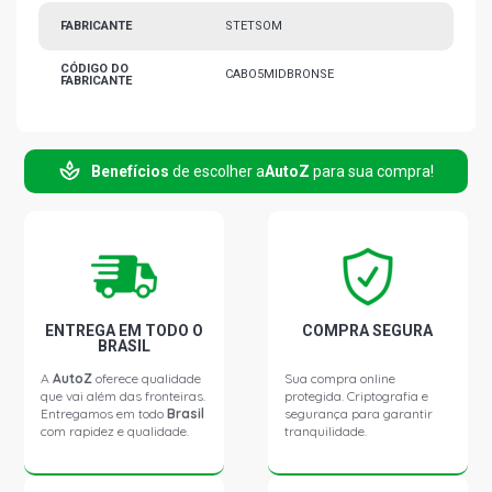
FABRICANTE
STETSOM
CÓDIGO DO
CABO5MIDBRONSE
FABRICANTE
Benefícios
de escolher a
AutoZ
para sua compra!
ENTREGA EM TODO O
COMPRA SEGURA
BRASIL
A
AutoZ
oferece qualidade
Sua compra online
que vai além das fronteiras.
protegida. Criptografia e
Entregamos em todo
Brasil
segurança para garantir
com rapidez e qualidade.
tranquilidade.