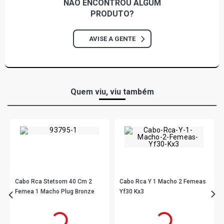
NÃO ENCONTROU
ALGUM
PRODUTO?
AVISE A GENTE
Quem viu, viu também
Cabo Rca Stetsom 40 Cm 2
Cabo Rca Y 1 Macho 2 Femeas
Femea 1 Macho Plug Bronze
Yf30 Kx3
R$ 48,78
R$ 4,90
no PIX
no PIX
Ou
R$ 48,78
em até 1x de
R$ 48,78
Ou
R$ 4,90
em até 1x de
R$ 4,90