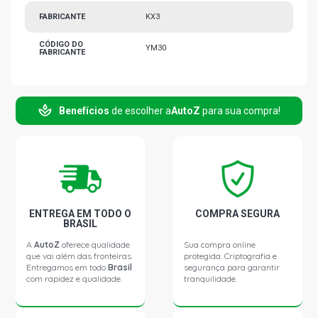
FABRICANTE
KX3
CÓDIGO DO
YM30
FABRICANTE
Benefícios
de escolher a
AutoZ
para sua compra!
ENTREGA EM TODO O
COMPRA SEGURA
BRASIL
A
AutoZ
oferece qualidade
Sua compra online
que vai além das fronteiras.
protegida. Criptografia e
Entregamos em todo
Brasil
segurança para garantir
com rapidez e qualidade.
tranquilidade.