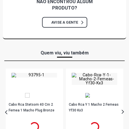
NÃO ENCONTROU
ALGUM
PRODUTO?
AVISE A GENTE
Quem viu, viu também
Cabo Rca Stetsom 40 Cm 2
Cabo Rca Y 1 Macho 2 Femeas
Femea 1 Macho Plug Bronze
Yf30 Kx3
R$ 48,78
R$ 4,90
no PIX
no PIX
Ou
R$ 48,78
em até 1x de
R$ 48,78
Ou
R$ 4,90
em até 1x de
R$ 4,90