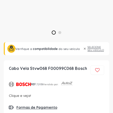
1
2
SELECIONE
Verifique a
compatibilidade
do seu veículo
SEU VEÍCULO
Cabo Vela Stvw068 F00099C068 Bosch
REF:
72938
Vendido por:
Clique e veja!
Formas de Pagamento