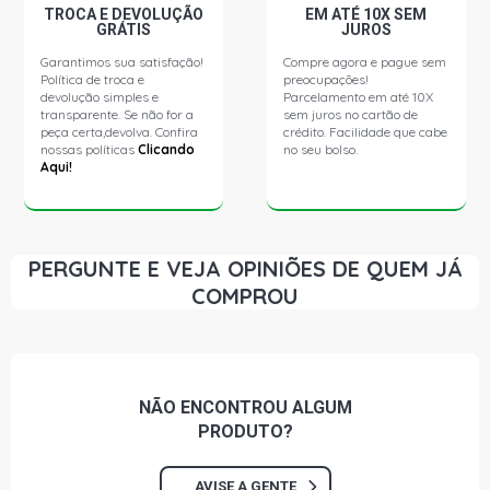
TROCA E DEVOLUÇÃO
EM ATÉ 10X SEM
GRÁTIS
JUROS
Garantimos sua satisfação!
Compre agora e pague sem
Política de troca e
preocupações!
devolução simples e
Parcelamento em até 10X
transparente. Se não for a
sem juros no cartão de
peça certa,devolva. Confira
crédito. Facilidade que cabe
nossas políticas
Clicando
no seu bolso.
Aqui!
PERGUNTE E VEJA OPINIÕES DE QUEM JÁ
COMPROU
NÃO ENCONTROU
ALGUM
PRODUTO?
AVISE A GENTE