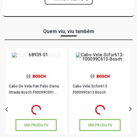
Quem viu, viu também
Cabo De Vela Fiat Palio Siena
Cabo Vela Scfor613
Strada Bosch F00099C091
F00099C613 Bosch
Jogo
R$ 67,67
R$ 191,90
no PIX
no PIX
Ou
R$ 67,67
em até 2x de
R$ 33,83
Ou
R$ 191,90
em até 6x de
R$ 31,98
sem juros
sem juros
VER PRODUTO
VER PRODUTO