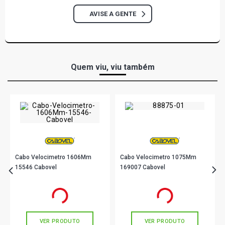
AVISE A GENTE
Quem viu, viu também
Cabo Velocimetro 1606Mm
Cabo Velocimetro 1075Mm
15546 Cabovel
169007 Cabovel
R$ 31,90
R$ 29,90
no PIX
no PIX
Ou
R$ 31,90
em até 1x de
R$ 31,90
Ou
R$ 29,90
em até 1x de
R$ 29,90
sem juros
sem juros
VER PRODUTO
VER PRODUTO