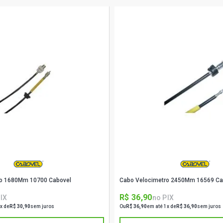
ro 1680Mm 10700 Cabovel
Cabo Velocimetro 2450Mm 16569 Ca
R$ 36,90
IX
no PIX
x de
R$ 30,90
sem juros
Ou
R$ 36,90
em até 1x de
R$ 36,90
sem juros