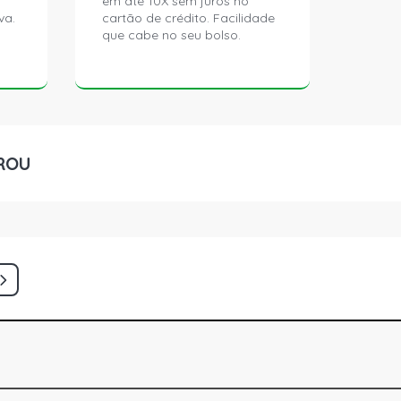
em até 10X sem juros no
va.
cartão de crédito. Facilidade
que cabe no seu bolso.
ROU