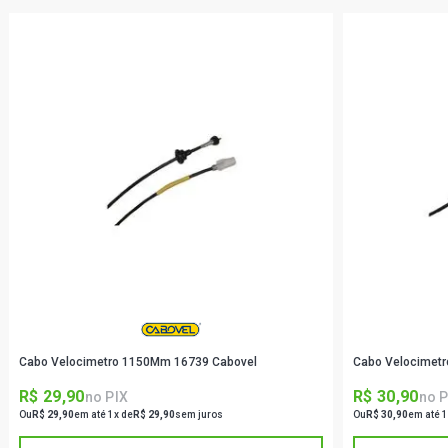
Cabo Velocimetro 1150Mm 16739 Cabovel
Cabo Velocimet
R$ 29,90
R$ 30,90
no PIX
no P
Ou
R$ 29,90
em até 1x de
R$ 29,90
sem juros
Ou
R$ 30,90
em até 1