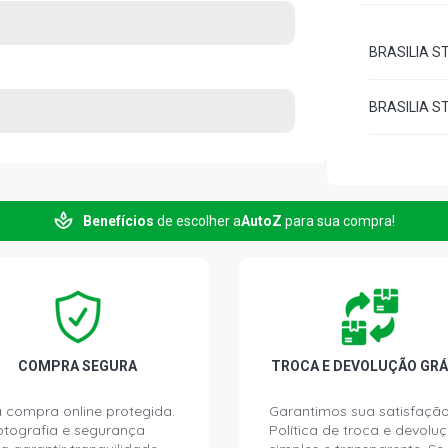
BRASILIA ST
BRASILIA ST
Benefícios
de escolher a
AutoZ
para sua compra!
COMPRA SEGURA
TROCA E DEVOLUÇÃO GRÁ
 compra online protegida.
Garantimos sua satisfação
ptografia e segurança
Política de troca e devolu