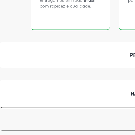
Entregamos em todo
Brasil
par
com rapidez e qualidade.
P
N