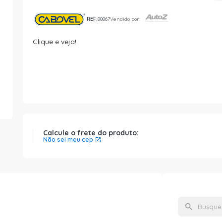
REF:
88867
Vendido por:
Clique e veja!
Calcule o frete do produto:
Não sei meu cep