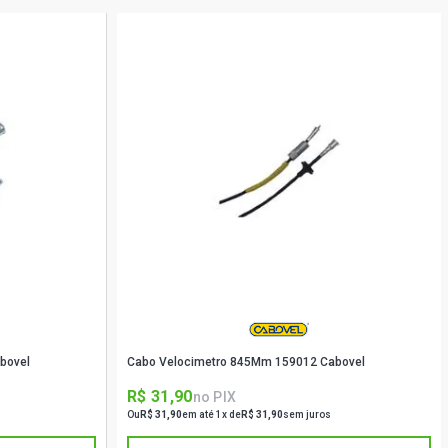
bovel
Cabo Velocimetro 845Mm 159012 Cabovel
R$ 31,90
no PIX
Ou
R$ 31,90
em até 1x de
R$ 31,90
sem juros