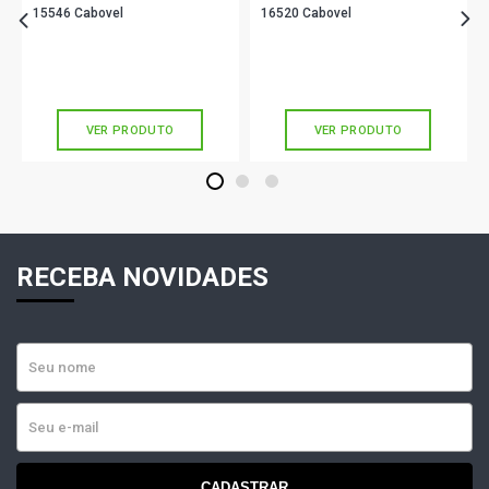
15546 Cabovel
16520 Cabovel
R$ 31,90
R$ 21,90
no PIX
no PIX
Ou
R$ 31,90
em até 1x de
R$ 31,90
Ou
R$ 21,90
em até 1x de
R$ 21,90
sem juros
sem juros
VER PRODUTO
VER PRODUTO
1
2
3
RECEBA NOVIDADES
CADASTRAR