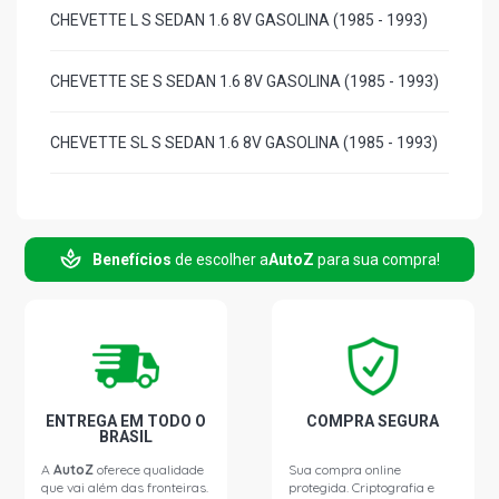
CHEVETTE L S SEDAN 1.6 8V GASOLINA (1985 - 1993)
CHEVETTE SE S SEDAN 1.6 8V GASOLINA (1985 - 1993)
CHEVETTE SL S SEDAN 1.6 8V GASOLINA (1985 - 1993)
CHEVETTE SLE S SEDAN 1.6 8V GASOLINA (1985 - 1993)
Benefícios
de escolher a
AutoZ
para sua compra!
CHEVY 500 DL S PICKUP 1.6 8V GASOLINA (1985 - 1995)
CHEVY 500 SE S PICKUP 1.6 8V GASOLINA (1985 - 1995)
CHEVY 500 SL S PICKUP 1.6 8V GASOLINA (1985 - 1995)
ENTREGA EM TODO O
COMPRA SEGURA
BRASIL
A
AutoZ
oferece qualidade
Sua compra online
que vai além das fronteiras.
protegida. Criptografia e