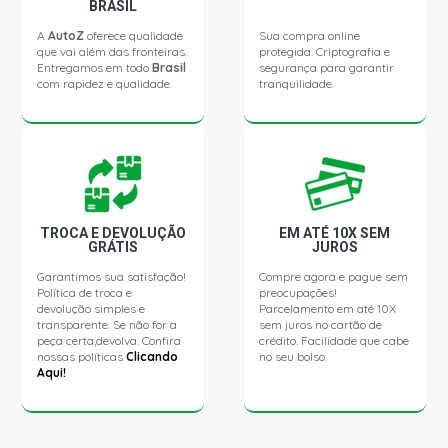
IPANEMA GLS SW 2.0 8V GASOLINA (1994 - 1996)
BRASIL
A
AutoZ
oferece qualidade
Sua compra online
que vai além das fronteiras.
protegida. Criptografia e
IPANEMA MPFI SLE SW 2.0 8V GASOLINA (1992 - 1995)
Entregamos em todo
Brasil
segurança para garantir
com rapidez e qualidade.
tranquilidade.
IPANEMA FLAIR SW 2.0 8V MPFI GASOLINA (1994 - 1996)
IPANEMA GL SW 2.0 8V MPFI GASOLINA (1994 - 1996)
KADETT SL HATCH 1.8 8V EFI GASOLINA (1992 - 1996)
TROCA E DEVOLUÇÃO
EM ATÉ 10X SEM
GRÁTIS
JUROS
Garantimos sua satisfação!
Compre agora e pague sem
KADETT SLE HATCH 1.8 8V EFI GASOLINA (1992 - 1995)
Política de troca e
preocupações!
devolução simples e
Parcelamento em até 10X
transparente. Se não for a
sem juros no cartão de
KADETT GL HATCH 1.8 8V GASOLINA (1992 - 1996)
peça certa,devolva. Confira
crédito. Facilidade que cabe
nossas políticas
Clicando
no seu bolso.
Aqui!
KADETT GLS HATCH 1.8 8V GASOLINA (1992 - 1995)
KADETT LITE HATCH 1.8 8V GASOLINA (1992 - 1996)