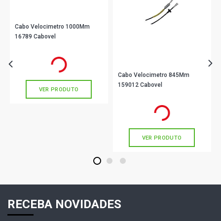
Cabo Velocimetro 1000Mm
16789 Cabovel
R$ 24,89
no PIX
Ou
R$ 24,89
em até 1x de
R$ 24,89
sem juros
Cabo Velocimetro 845Mm
159012 Cabovel
VER PRODUTO
R$ 31,90
no PIX
Ou
R$ 31,90
em até 1x de
R$ 31,90
sem juros
VER PRODUTO
1
2
3
RECEBA NOVIDADES