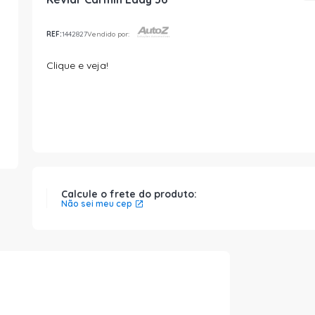
REF:
1442827
Vendido por:
Clique e veja!
Calcule o frete do produto:
Não sei meu cep