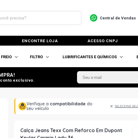
Central de Vendas
ENCONTRE LOJA
ACESSO CNPJ
FREIO
FILTRO
LUBRIFICANTES E QUÍMICOS
MPRA!
conto exclusivo.
Verifique a
compatibilidade
do
SELECIONE SEU
seu veículo
Calça Jeans Texx Com Reforco Em Dupont
Kevlar Carmin Lady 36