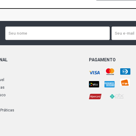
ONAL
PAGAMENTO
vel
ias
sco
 Práticas