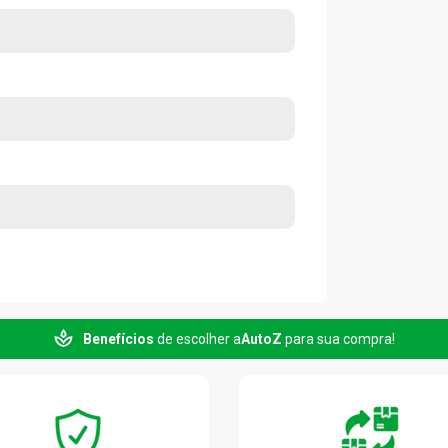
Benefícios
de escolher a
AutoZ
para sua compra!