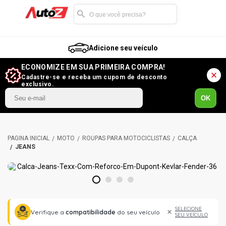
Adicione seu veículo
ECONOMIZE EM SUA PRIMEIRA COMPRA!
Cadastre-se e receba um cupom de desconto
exclusivo.
OK
MOTO
ROUPAS PARA MOTOCICLISTAS
CALÇA
JEANS
1
2
3
4
SELECIONE
Verifique a
compatibilidade
do seu veículo
SEU VEÍCULO