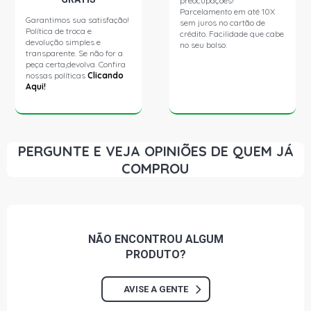
preocupações!
Parcelamento em até 10X
Garantimos sua satisfação!
sem juros no cartão de
Política de troca e
crédito. Facilidade que cabe
devolução simples e
no seu bolso.
transparente. Se não for a
peça certa,devolva. Confira
nossas políticas
Clicando
Aqui!
PERGUNTE E VEJA OPINIÕES DE QUEM JÁ
COMPROU
NÃO ENCONTROU
ALGUM
PRODUTO?
AVISE A GENTE