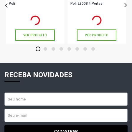
Poli
Poli 28008 4 Portas
R$ 199,90
R$ 138,52
no PIX
no PIX
Ou
R$ 199,90
em até 6x de
R$ 33,31
Ou
R$ 138,52
em até 4x de
R$ 34,63
sem juros
sem juros
VER PRODUTO
VER PRODUTO
1
2
3
4
5
6
7
8
RECEBA NOVIDADES
CADASTRAR