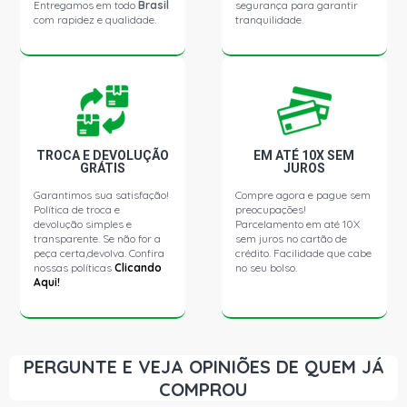
Entregamos em todo
Brasil
segurança para garantir
L4 DIESEL (2005 - 2012)
com rapidez e qualidade.
tranquilidade.
RANGER XL CS PICKUP 3.0 16V MWM NGD3.0E TURBO L4
DIESEL (2005 - 2012)
RANGER XLS CS PICKUP 3.0 16V MWM NGD3.0E TURBO
L4 DIESEL (2005 - 2012)
TROCA E DEVOLUÇÃO
EM ATÉ 10X SEM
GRÁTIS
JUROS
RANGER STX CD PICKUP 4.0 12V OHC GASOLINA (1996 -
Garantimos sua satisfação!
Compre agora e pague sem
1998)
Política de troca e
preocupações!
devolução simples e
Parcelamento em até 10X
transparente. Se não for a
sem juros no cartão de
RANGER STX CS PICKUP 4.0 12V OHC GASOLINA (1996 -
peça certa,devolva. Confira
crédito. Facilidade que cabe
1998)
nossas políticas
Clicando
no seu bolso.
Aqui!
RANGER XLT CS PICKUP 4.0 12V OHC GASOLINA (1996 -
2001)
PERGUNTE E VEJA OPINIÕES DE QUEM JÁ
RANGER XL PICKUP 4.0 12V OHCFI GASOLINA (1996 -
COMPROU
2001)