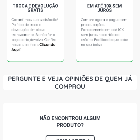
TROCA E DEVOLUÇÃO
EM ATÉ 10X SEM
GRÁTIS
JUROS
Garantimos sua satisfação!
Compre agora e pague sem
Política de troca e
preocupações!
devolução simples e
Parcelamento em até 10X
transparente. Se não for a
sem juros no cartão de
peça certa,devolva. Confira
crédito. Facilidade que cabe
nossas políticas
Clicando
no seu bolso.
Aqui!
PERGUNTE E VEJA OPINIÕES DE QUEM JÁ
COMPROU
NÃO ENCONTROU
ALGUM
PRODUTO?