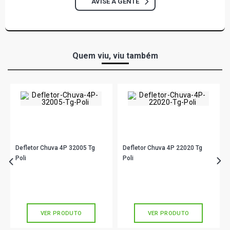
AVISE A GENTE
Quem viu, viu também
Defletor Chuva 4P 32005 Tg
Defletor Chuva 4P 22020 Tg
Poli
Poli
R$ 137,90
R$ 199,90
no PIX
no PIX
Ou
R$ 137,90
em até 4x de
R$ 34,47
Ou
R$ 199,90
em até 6x de
R$ 33,31
sem juros
sem juros
VER PRODUTO
VER PRODUTO