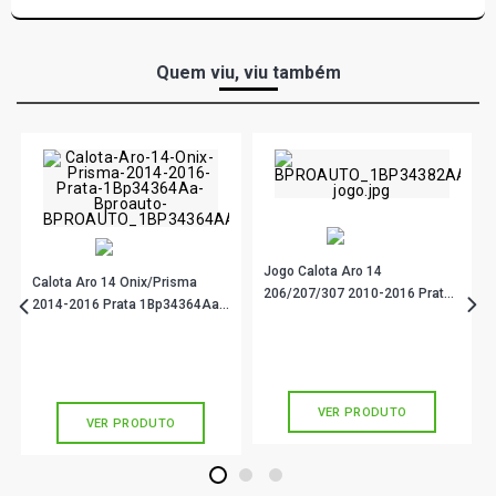
Quem viu, viu também
Jogo Calota Aro 14
Calota Aro 14 Onix/Prisma
206/207/307 2010-2016 Prata
2014-2016 Prata 1Bp34364Aa
1Bp34382Aa Bproauto
Bproauto
R$ 106,24
no PIX
R$ 21,90
no PIX
Ou
R$ 106,24
em até 3x de
R$ 35,41
Ou
R$ 21,90
em até 2x de
R$ 10,95
sem juros
sem juros
VER PRODUTO
VER PRODUTO
1
2
3