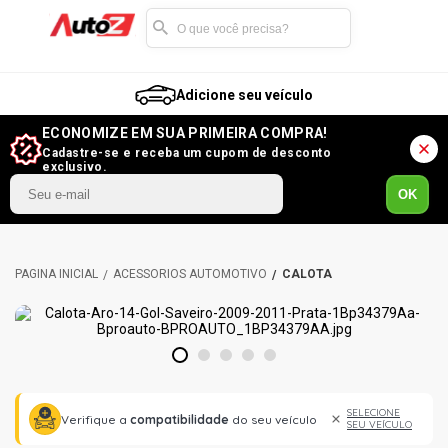
Adicione seu veículo
ECONOMIZE EM SUA PRIMEIRA COMPRA!
Cadastre-se e receba um cupom de desconto
exclusivo.
OK
ACESSÓRIOS AUTOMOTIVO
CALOTA
1
2
3
4
5
SELECIONE
Verifique a
compatibilidade
do seu veículo
SEU VEÍCULO