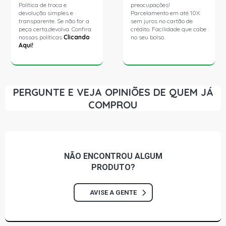
Política de troca e
preocupações!
devolução simples e
Parcelamento em até 10X
transparente. Se não for a
sem juros no cartão de
peça certa,devolva. Confira
crédito. Facilidade que cabe
nossas políticas
Clicando
no seu bolso.
Aqui!
PERGUNTE E VEJA OPINIÕES DE QUEM JÁ
COMPROU
NÃO ENCONTROU
ALGUM
PRODUTO?
AVISE A GENTE