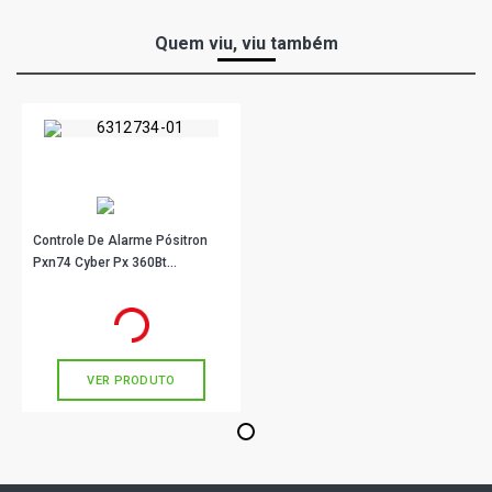
Quem viu, viu também
Controle De Alarme Pósitron
Pxn74 Cyber Px 360Bt
Convencional
R$ 83,22
no PIX
Ou
R$ 83,22
em até 2x de
R$ 41,61
sem juros
VER PRODUTO
1