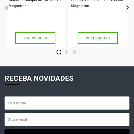
Chicote Principal Biz 90285570
Chicote Principal Biz 90285950
Magnetron
Magnetron
R$ 391,90
R$ 378,90
no PIX
no PIX
Ou
R$ 391,90
em até 10x de
R$ 39,19
Ou
R$ 378,90
em até 10x de
R$ 37,89
sem juros
sem juros
VER PRODUTO
VER PRODUTO
1
2
3
RECEBA NOVIDADES