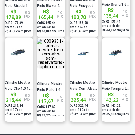
Freio Siena 1.5
Freio Strada 1.8
Freio Blazer 2.4
Freio Peugeot
R$
Palio Weekend
no
R$
R$
R$
E 1.4 Sem Abs
4.3 S10 2.2 Sem
306 1.8 1.1 Sem
no
no
no
PIX
135,44
PIX
PIX
PIX
1.6 Sem Abs
179,89
165,44
188,78
22.22Mm
Abs 25.40Mm
Abs 20.63Mm
Ou
R$ 135,44
20.63Mm C2046
Ou
R$ 179,89
Ou
R$ 165,44
Ou
R$ 188,78
Cm2590Sr
C2073 Controil
C2130 Controil
em até 4x de
em até 5x de
em até 5x de
em até 6x de
Controil
0986Ab8614
R$ 33,86
sem juros
R$ 35,97
sem juros
R$ 33,08
sem juros
R$ 31,46
sem juros
Bosch
Cilindro Mestre
Cilindro Mestre
Cilindro Mestre
Cilindro Mestre
Freio Clio 1.0 1.6
Freio Com Abs
Freio Tempra 2.0
Freio Palio 1.6
R$
R$
R$
Sem Abs
Sem
Fiorino 1.5
no
no
no
R$
1.0 Sem Abs
no
PIX
PIX
PIX
215,44
325,44
143,22
PIX
20.63Mm C2096
Reservatorio
22.22Mm C2042
117,67
22.22Mm C2075
Ou
R$ 215,44
Ou
R$ 325,44
Ou
R$ 143,22
Controil
Duplo 19,05Mm
Controil
Ou
R$ 117,67
Controil
em até 7x de
em até 10x de
em até 4x de
em até 3x de
Ferro Fundido
R$ 30,77
sem juros
R$ 32,54
sem juros
R$ 35,80
sem juros
R$ 39,22
sem juros
C2183 Controil