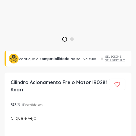
1
2
SELECIONE
Verifique a
compatibilidade
do seu veículo
SEU VEÍCULO
Cilindro Acionamento Freio Motor I90281
Knorr
REF:
73118
Vendido por:
Clique e veja!