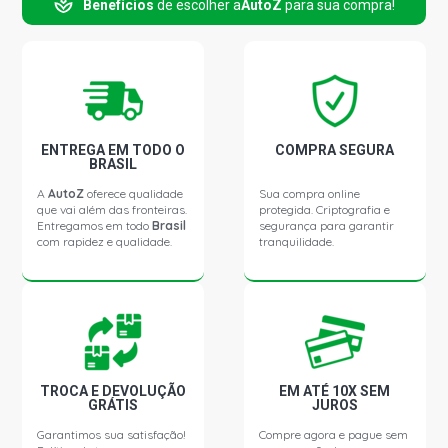
Benefícios
de escolher a
AutoZ
para sua compra!
L1614 STD CAMINHAO 6.0 12V OM366 DIESEL (1989 -
1995)
L1618 STD CAMINHAO 6.0 12V OM366A DIESEL (1987 -
1996)
L1620 STD CAMINHAO 6.0 12V OM366A DIESEL (1995 -
ENTREGA EM TODO O
COMPRA SEGURA
2012)
BRASIL
A
AutoZ
oferece qualidade
Sua compra online
que vai além das fronteiras.
protegida. Criptografia e
L1620 STD CAMINHAO 6.0 12V OM366LA DIESEL (1995 -
Entregamos em todo
Brasil
segurança para garantir
2004)
com rapidez e qualidade.
tranquilidade.
L1621 STD CAMINHAO 6.0 12V OM366LA DIESEL (1987 -
1996)
LK1513 STD CAMINHAO 5.7 12V OM352 DIESEL (1970 -
1989)
TROCA E DEVOLUÇÃO
EM ATÉ 10X SEM
GRÁTIS
JUROS
LK1514 STD CAMINHAO 5.7 12V OM352 DIESEL (1987 -
Garantimos sua satisfação!
Compre agora e pague sem
1990)