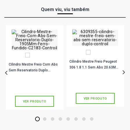
LS1520 STD CAMINHAO 9.7 10V OM355/5 DIESEL (1987
- 1991)
Quem viu, viu também
LS1524 STD CAMINHAO 9.6 10V OM355/5A DIESEL
(1981 - 1990)
LS1525 STD CAMINHAO 9.6 10V OM355/5A DIESEL
(1987 - 1990)
Cilindro Mestre Freio Peugeot
Cilindro Mestre Freio Com Abs
306 1.8 1.1 Sem Abs 20.63Mm
Sem Reservatorio Duplo
C2130 Controil
19,05Mm Ferro Fundido C2183
R$ 188,78
no PIX
R$ 325,44
no PIX
Controil
Ou
R$ 188,78
em até 6x de
R$ 31,46
Ou
R$ 325,44
em até 10x de
R$ 32,54
sem juros
sem juros
VER PRODUTO
VER PRODUTO
1
2
3
4
5
6
7
8