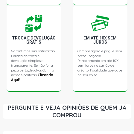
BLAZER STD SUV 2.5 8V 4A MAXION DIESEL (1995 -
2000)
S10 STD PICKUP 2.2 8V EFI GASOLINA (1995 - 2000)
TROCA E DEVOLUÇÃO
EM ATÉ 10X SEM
GRÁTIS
JUROS
S10 EFI LUXE PICKUP 2.2 8V GASOLINA (1995 - 2000)
Garantimos sua satisfação!
Compre agora e pague sem
Política de troca e
preocupações!
S10 LUXE PICKUP 2.2 8V GASOLINA (1995 - 2000)
devolução simples e
Parcelamento em até 10X
transparente. Se não for a
sem juros no cartão de
peça certa,devolva. Confira
crédito. Facilidade que cabe
nossas políticas
Clicando
no seu bolso.
S10 STD PICKUP 2.2 8V MPFI GASOLINA (1995 - 2000)
Aqui!
S10 RODEIO PICKUP 2.4 8V C24NE GASOLINA (2001 -
2004)
PERGUNTE E VEJA OPINIÕES DE QUEM JÁ
S10 STD PICKUP 2.4 8V C24NE GASOLINA (2001 - 2004)
COMPROU
S10 TORNADO PICKUP 2.4 8V C24NE GASOLINA (2005 -