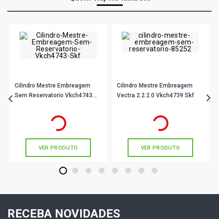
Cilindro Mestre Embreagem
Cilindro Mestre Embreagem
Sem Reservatorio Vkch4743
Vectra 2.2 2.0 Vkch4739 Skf
Skf
R$ 586,90
R$ 178,78
no PIX
no PIX
Ou
R$ 586,90
em até 10x de
R$ 58,69
Ou
R$ 178,78
em até 5x de
R$ 35,75
sem juros
sem juros
VER PRODUTO
VER PRODUTO
1
2
3
4
5
6
7
8
RECEBA NOVIDADES