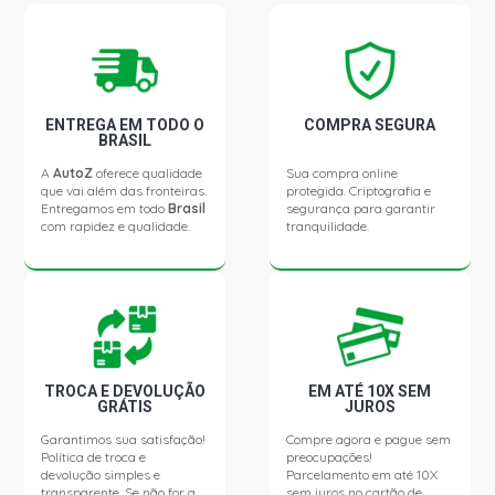
ENTREGA EM TODO O
COMPRA SEGURA
BRASIL
A
AutoZ
oferece qualidade
Sua compra online
que vai além das fronteiras.
protegida. Criptografia e
Entregamos em todo
Brasil
segurança para garantir
com rapidez e qualidade.
tranquilidade.
TROCA E DEVOLUÇÃO
EM ATÉ 10X SEM
GRÁTIS
JUROS
Garantimos sua satisfação!
Compre agora e pague sem
Política de troca e
preocupações!
devolução simples e
Parcelamento em até 10X
transparente. Se não for a
sem juros no cartão de