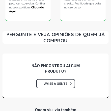
peça certa,devolva. Confira
crédito. Facilidade que cabe
nossas políticas
Clicando
no seu bolso.
Aqui!
PERGUNTE E VEJA OPINIÕES DE QUEM JÁ
COMPROU
NÃO ENCONTROU
ALGUM
PRODUTO?
AVISE A GENTE
Quem viu, viu também