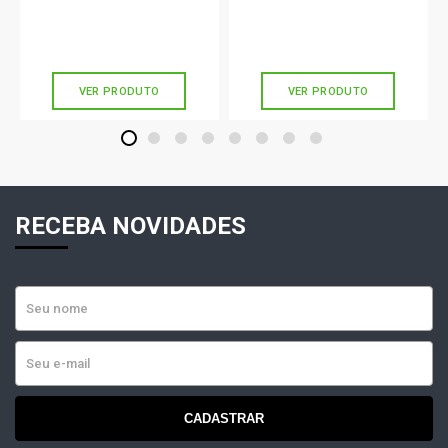
R$ 181,90
R$ 156,56
no PIX
no PIX
Ou
R$ 181,90
em até 6x de
R$ 30,31
Ou
R$ 156,56
em até 5x de
R$ 31,31
sem juros
sem juros
VER PRODUTO
VER PRODUTO
1
2
3
4
5
6
7
8
RECEBA NOVIDADES
CADASTRAR