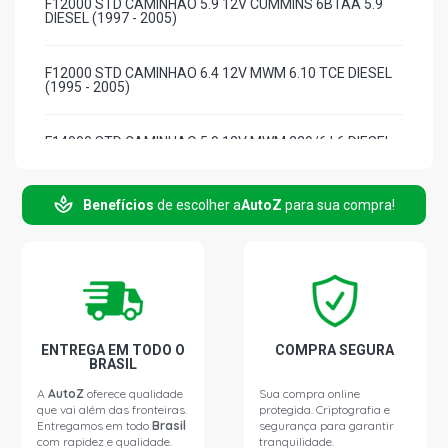
F12000 STD CAMINHAO 5.9 12V CUMMINS 6BTAA 5.9
DIESEL (1997 - 2005)
F12000 STD CAMINHAO 6.4 12V MWM 6.10 TCE DIESEL
(1995 - 2005)
F14000 STD CAMINHAO 5.9 12V MWM 229/6 L6 DIESEL
(1995 - 1996)
Benefícios
de escolher a
AutoZ
para sua compra!
F14000 STD CAMINHAO 5.9 12V CUMMINS 6BTAA
DIESEL (1999 - 2007)
F14000 STD CAMINHAO 6.4 12V MWM 6.10 TCE DIESEL
(1996 - 1998)
ENTREGA EM TODO O
COMPRA SEGURA
BRASIL
A
AutoZ
oferece qualidade
Sua compra online
que vai além das fronteiras.
protegida. Criptografia e
Entregamos em todo
Brasil
segurança para garantir
com rapidez e qualidade.
tranquilidade.