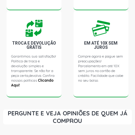
BLAZER STD SUV 2.5 8V 4A MAXION DIESEL (1995 -
2000)
S10 STD PICKUP 2.2 8V EFI GASOLINA (1995 - 2000)
TROCA E DEVOLUÇÃO
EM ATÉ 10X SEM
GRÁTIS
JUROS
S10 EFI LUXE PICKUP 2.2 8V GASOLINA (1995 - 2000)
Garantimos sua satisfação!
Compre agora e pague sem
Política de troca e
preocupações!
S10 LUXE PICKUP 2.2 8V GASOLINA (1995 - 2000)
devolução simples e
Parcelamento em até 10X
transparente. Se não for a
sem juros no cartão de
peça certa,devolva. Confira
crédito. Facilidade que cabe
nossas políticas
Clicando
no seu bolso.
S10 STD PICKUP 2.2 8V MPFI GASOLINA (1995 - 2000)
Aqui!
S10 RODEIO PICKUP 2.4 8V C24NE GASOLINA (2001 -
2004)
PERGUNTE E VEJA OPINIÕES DE QUEM JÁ
S10 STD PICKUP 2.4 8V C24NE GASOLINA (2001 - 2004)
COMPROU