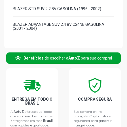
BLAZER STD SUV 2.2 8V GASOLINA (1996 - 2002)
BLAZER ADVANTAGE SUV 2.4 8V C24NE GASOLINA
(2001 - 2004)
BLAZER STD SUV 2.4 8V C24NE GASOLINA (2001 - 2004)
Benefícios
de escolher a
AutoZ
para sua compra!
BLAZER TORNADO SUV 2.4 8V C24NE GASOLINA (2005 -
2007)
BLAZER ADVANTAGE SUV 2.4 8V FLEXPOWER FLEX
(2005 - 2011)
BLAZER COLINA SUV 2.4 8V FLEXPOWER FLEX (2005 -
ENTREGA EM TODO O
COMPRA SEGURA
2009)
BRASIL
A
AutoZ
oferece qualidade
Sua compra online
que vai além das fronteiras.
protegida. Criptografia e
BLAZER DLX SUV 2.5 8V 4A MAXION DIESEL (1996 -
Entregamos em todo
Brasil
segurança para garantir
2000)
com rapidez e qualidade.
tranquilidade.