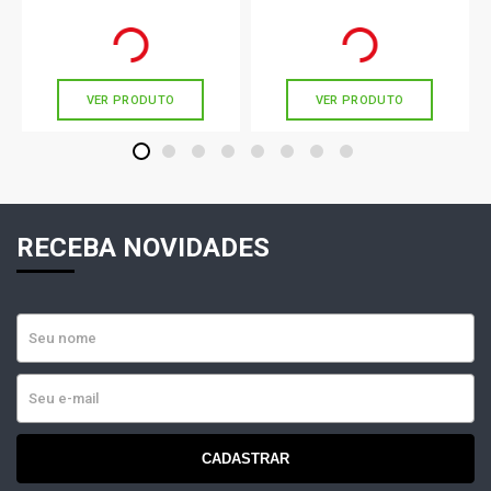
Vkch1503901
R$ 131,00
R$ 149,89
no PIX
no PIX
Ou
R$ 131,00
em até 4x de
R$ 32,75
Ou
R$ 149,89
em até 4x de
R$ 37,47
sem juros
sem juros
VER PRODUTO
VER PRODUTO
1
2
3
4
5
6
7
8
RECEBA NOVIDADES
CADASTRAR