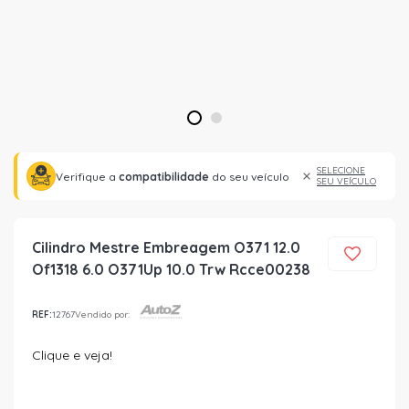
1
2
SELECIONE
Verifique a
compatibilidade
do seu veículo
SEU VEÍCULO
Cilindro Mestre Embreagem O371 12.0
Of1318 6.0 O371Up 10.0 Trw Rcce00238
REF:
12767
Vendido por:
Clique e veja!