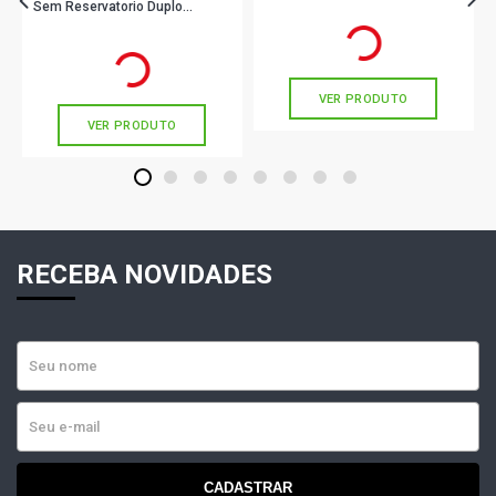
20.64Mm 0986Ab8615 Bosch
Sem Reservatorio Duplo
R$ 179,89
no PIX
19,05Mm Ferro Fundido
Ou
R$ 179,89
em até 5x de
R$ 35,97
R$ 179,89
no PIX
Cm9164Sr 0986Ab8605 Bosch
sem juros
Ou
R$ 179,89
em até 5x de
R$ 35,97
sem juros
VER PRODUTO
VER PRODUTO
1
2
3
4
5
6
7
8
RECEBA NOVIDADES
CADASTRAR