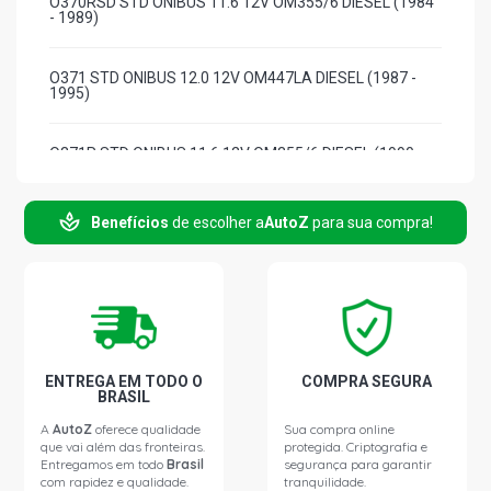
O370RSD STD ONIBUS 11.6 12V OM355/6 DIESEL (1984
- 1989)
O371 STD ONIBUS 12.0 12V OM447LA DIESEL (1987 -
1995)
O371R STD ONIBUS 11.6 12V OM355/6 DIESEL (1990 -
1996)
Benefícios
de escolher a
AutoZ
para sua compra!
O371RS STD ONIBUS 12.0 12V OM447LA DIESEL (1987 -
1993)
O371RSD STD ONIBUS 11.6 12V OM355/6LA DIESEL
(1987 - 1995)
O371U STD ONIBUS 6.0 12V OM366 DIESEL (1987 -
ENTREGA EM TODO O
COMPRA SEGURA
1996)
BRASIL
A
AutoZ
oferece qualidade
Sua compra online
que vai além das fronteiras.
protegida. Criptografia e
O371UL STD ONIBUS 6.0 12V OM366LA DIESEL (1987 -
Entregamos em todo
Brasil
segurança para garantir
1996)
com rapidez e qualidade.
tranquilidade.