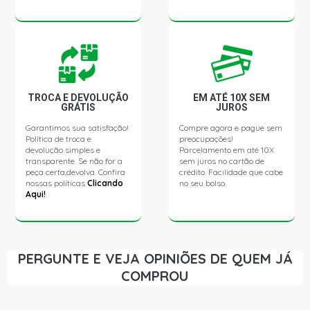
O371UP STD ONIBUS 10.0 10V OM449/5 A DIESEL (1993
- 2007)
O371UP STD ONIBUS 9.7 10V OM355/5 DIESEL (1987 -
1996)
TROCA E DEVOLUÇÃO
EM ATÉ 10X SEM
GRÁTIS
JUROS
OF1318 STD ONIBUS 6.0 12V OM366A DIESEL (1990 -
Garantimos sua satisfação!
Compre agora e pague sem
1998)
Política de troca e
preocupações!
devolução simples e
Parcelamento em até 10X
transparente. Se não for a
sem juros no cartão de
OF1318 STD ONIBUS 6.0 12V OM366LA DIESEL (1990 -
peça certa,devolva. Confira
crédito. Facilidade que cabe
1998)
nossas políticas
Clicando
no seu bolso.
Aqui!
PERGUNTE E VEJA OPINIÕES DE QUEM JÁ
COMPROU