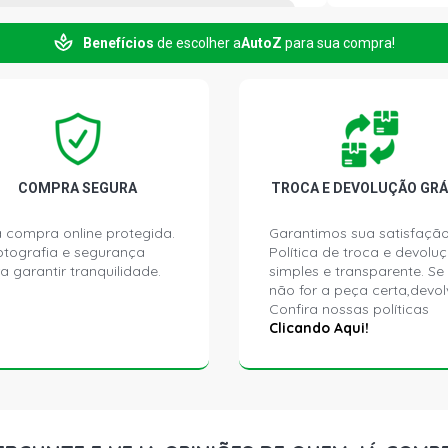
Benefícios
de escolher a
AutoZ
para sua compra!
PALIO ELX H
2001)
PALIO EX HA
2000)
PALIO YOUN
COMPRA SEGURA
TROCA E DEVOLUÇÃO GRÁ
(2000 - 2002
 compra online protegida.
Garantimos sua satisfação
PALIO ELX H
ptografia e segurança
Política de troca e devolu
2003)
a garantir tranquilidade.
simples e transparente. Se
não for a peça certa,devol
Confira nossas políticas
PALIO EX HA
Clicando Aqui!
2004)
PALIO ELX H
PALIO EX HA