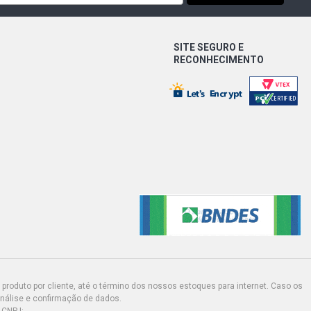
HATCH 1.8 8V POWERTRAIN GASOLINA
)
SITE SEGURO E
RECONHECIMENTO
ATCH 1.8 8V POWERTRAIN GASOLINA
)
HATCH 1.8 8V POWERTRAIN GASOLINA
)
TCH 1.8 8V POWERTRAIN GASOLINA
)
END 6 MARCHAS SW 1.0 8V FIASA
999 - 2000)
END ELX SW 1.3 16V FIRE GASOLINA
)
produto por cliente, até o término dos nossos estoques para internet. Caso os
análise e confirmação de dados.