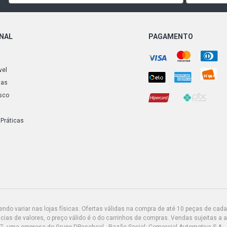
PALIO ELX 
(2003 - 2010
ONAL
PAGAMENTO
PALIO EX H
(2003 - 2003
vel
ias
sco
PALIO HLX 
(2004 - 2007
 Práticas
PALIO R HA
(2006 - 2007
PALIO WEEK
GASOLINA (1
PALIO WEEK
(2000 - 2003
do variar nas lojas físicas. Ofertas válidas na compra de até 10 peças de cada 
ias de valores, o preço válido é o do carrinhos de compras. Vendas sujeitas a 