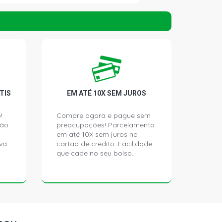
ATCH 1.0 8V FIASA GASOLINA (1996 -
TCH 1.0 8V FIASA GASOLINA (1998 -
G HATCH 1.0 8V FIASA GASOLINA
TIS
EM ATÉ 10X SEM JUROS
)
!
Compre agora e pague sem
ATCH 1.3 16V FIRE GASOLINA (2000 -
ção
preocupações! Parcelamento
em até 10X sem juros no
va.
cartão de crédito. Facilidade
que cabe no seu bolso.
TCH 1.3 16V FIRE GASOLINA (2000 -
ATCH 1.3 8V FIRE FLEX (2004 - 2005)
TCH 1.3 8V FIRE FLEX (2004 - 2008)