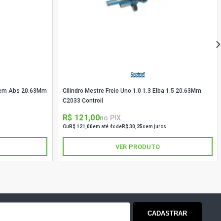
E HATCH 1.6 16V TORQUE GASOLINA
)
TCH 1.6 8V SEVEL GASOLINA (1998 -
ATCH 1.6 8V SEVEL GASOLINA (1998 -
0 Sem Abs 20.63Mm
Cilindro Mestre Freio Uno 1.0 1.3 Elba 1.5 20.63Mm
C2033 Controil
HATCH 1.8 8V POWERTRAIN FLEX
)
R$ 121,00
no PIX
s
Ou
R$ 121,00
em até 4x de
R$ 30,25
sem juros
HATCH 1.8 8V POWERTRAIN FLEX
VER PRODUTO
)
CH 1.8 8V POWERTRAIN FLEX (2006 -
HATCH 1.8 8V POWERTRAIN GASOLINA
CADASTRAR
)