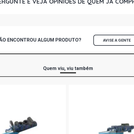
ERGUNTE E VEJA OPINIÕES DE QUEM JÁ COMP
PALIO ELX H
2005)
PALIO EX HA
ÃO ENCONTROU
ALGUM
PRODUTO?
2004)
AVISE A GENTE
PALIO EL HA
2000)
Quem viu, viu também
PALIO ELX H
2001)
PALIO EL H
(1998 - 2000
PALIO ELX 
(2001 - 2003