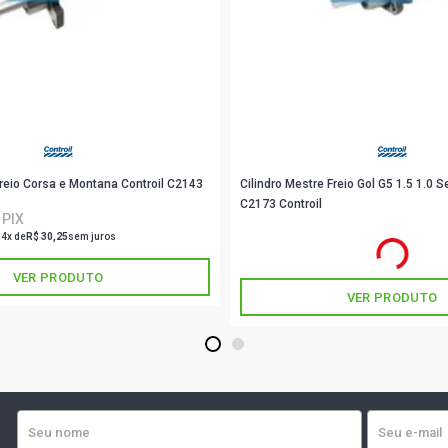
PALIO STIL
(2001 - 2003
PALIO EL HA
2000)
PALIO ELX H
2001)
Freio Corsa e Montana Controil C2143
Cilindro Mestre Freio Gol G5 1.5 1.
C2173 Controil
 PIX
PALIO HLX 
R$ 122,11
(2004 - 2007
no PIX
 4x de
R$ 30,25
sem juros
Ou
R$ 122,11
em até 4x de
R$ 30,52
sem juro
VER PRODUTO
PALIO MPI 
VER PRODUTO
(2006 - 2009
1
2
PALIO R HAT
2010)
PALIO STD 
(2006 - 2007