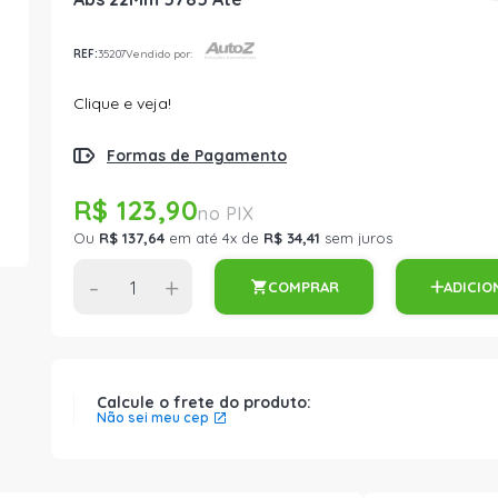
REF:
35207
Vendido por:
Clique e veja!
Formas de Pagamento
R$ 123,90
Ou
R$ 137,64
em até 4x de
R$ 34,41
sem juros
-
+
COMPRAR
ADICIO
Calcule o frete do produto:
Não sei meu cep