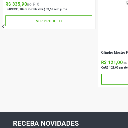
R$ 335,90
no PIX
Ou
R$ 335,90
em até 10x de
R$ 33,59
sem juros
VER PRODUTO
Cilindro Mestre 
R$ 121,00
no
Ou
R$ 121,00
em até
RECEBA NOVIDADES