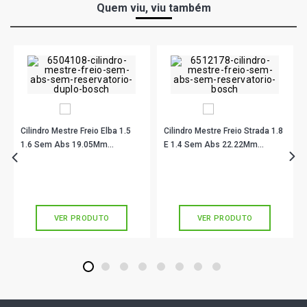
Quem viu, viu também
Cilindro Mestre Freio Elba 1.5
Cilindro Mestre Freio Strada 1.8
1.6 Sem Abs 19.05Mm
E 1.4 Sem Abs 22.22Mm
Cm9165Sr 0986Ab8606 Bosch
Cm2590Sr 0986Ab8614 Bosch
R$ 186,56
R$ 179,89
no PIX
no PIX
Ou
R$ 186,56
em até 6x de
R$ 31,09
Ou
R$ 179,89
em até 5x de
R$ 35,97
sem juros
sem juros
VER PRODUTO
VER PRODUTO
1
2
3
4
5
6
7
8