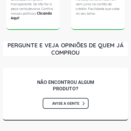
transparente. Se não for a
sem juros no cartão de
peça certa,devolva. Confira
crédito. Facilidade que cabe
nossas políticas
Clicando
no seu bolso.
Aqui!
PERGUNTE E VEJA OPINIÕES DE QUEM JÁ
COMPROU
NÃO ENCONTROU
ALGUM
PRODUTO?
AVISE A GENTE