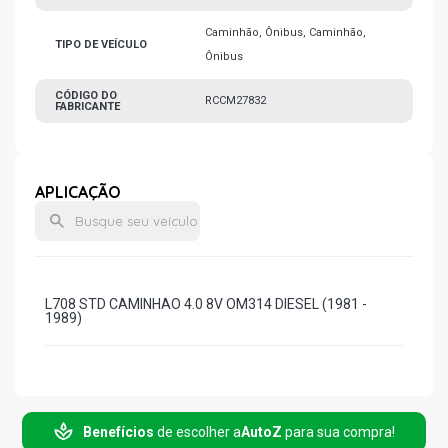
Caminhão, Ônibus, Caminhão,
TIPO DE VEÍCULO
Ônibus
CÓDIGO DO
RCCM27832
FABRICANTE
APLICAÇÃO
L708 STD CAMINHAO 4.0 8V OM314 DIESEL (1981 -
1989)
Benefícios
de escolher a
AutoZ
para sua compra!