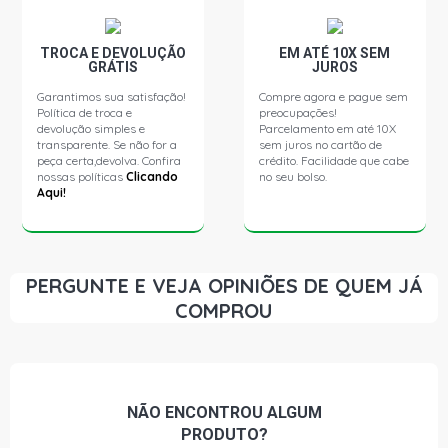
GOL G3 POWER HATCH 1.0 16V EA111 (2002 - 2003)
FREIO LINHA LEVE SEM ABS, RESTRICAO EXCLUSIVA
DIAMETRO INTERNO CIL 7/8 OU 22MM
TROCA E DEVOLUÇÃO
EM ATÉ 10X SEM
GRÁTIS
JUROS
GOL G3 STD HATCH 1.0 8V AT (2001 - 2004) FREIO LINHA
Garantimos sua satisfação!
Compre agora e pague sem
LEVE SEM ABS, RESTRICAO EXCLUSIVA DIAMETRO
Política de troca e
preocupações!
INTERNO CIL 7/8 OU 22MM
devolução simples e
Parcelamento em até 10X
transparente. Se não for a
sem juros no cartão de
peça certa,devolva. Confira
crédito. Facilidade que cabe
nossas políticas
GOL G3 OURO HATCH 1.0 8V AT (2001 - 2002) FREIO
Clicando
no seu bolso.
LINHA LEVE SEM ABS, RESTRICAO EXCLUSIVA
Aqui!
DIAMETRO INTERNO CIL 7/8 OU 22MM
GOL G3 PLUS HATCH 1.0 8V AT (2001 - 2005) FREIO
LINHA LEVE SEM ABS, RESTRICAO EXCLUSIVA
PERGUNTE E VEJA OPINIÕES DE QUEM JÁ
DIAMETRO INTERNO CIL 7/8 OU 22MM
COMPROU
GOL G3 STD HATCH 1.6 8V AP (2001 - 2004) FREIO LINHA
LEVE SEM ABS, RESTRICAO EXCLUSIVA DIAMETRO
INTERNO CIL 7/8 OU 22MM
NÃO ENCONTROU
ALGUM
GOL G3 STD HATCH 1.8 8V AP (2001 - 2004) FREIO LINHA
PRODUTO?
LEVE SEM ABS, RESTRICAO EXCLUSIVA DIAMETRO