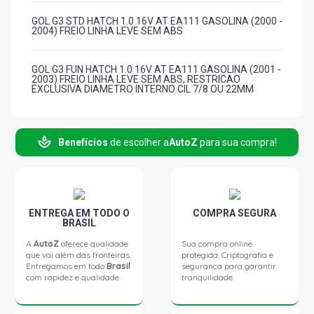
GOL G3 STD HATCH 1.0 16V AT EA111 GASOLINA (2000 -
2004) FREIO LINHA LEVE SEM ABS
GOL G3 FUN HATCH 1.0 16V AT EA111 GASOLINA (2001 -
2003) FREIO LINHA LEVE SEM ABS, RESTRICAO
EXCLUSIVA DIAMETRO INTERNO CIL 7/8 OU 22MM
GOL G3 HIGHWAY HATCH 1.0 16V AT EA111 GASOLINA
(2001 - 2004) FREIO LINHA LEVE SEM ABS, RESTRICAO
Benefícios
de escolher a
AutoZ
para sua compra!
EXCLUSIVA DIAMETRO INTERNO CIL 7/8 OU 22MM
GOL G3 PLUS HATCH 1.0 16V AT EA111 GASOLINA (2001
- 2005) FREIO LINHA LEVE SEM ABS, RESTRICAO
EXCLUSIVA DIAMETRO INTERNO CIL 7/8 OU 22MM
ENTREGA EM TODO O
COMPRA SEGURA
BRASIL
A
GOL G3 TURBO HATCH 1.0 16V AT TURBO GASOLINA
AutoZ
oferece qualidade
Sua compra online
(2001 - 2003) FREIO LINHA LEVE SEM ABS, FREIO LINHA
que vai além das fronteiras.
protegida. Criptografia e
LEVE SEM ABS, RESTRICAO EXCLUSIVA DIAMETRO
Entregamos em todo
Brasil
segurança para garantir
INTERNO CIL 7/8 OU 22MM, RESTRICAO EXCLUSIVA
com rapidez e qualidade.
tranquilidade.
DIAMETRO INTERNO CIL 7/8 OU 22MM