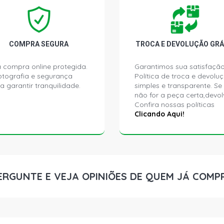
D60 STD CA
DIESEL (198
D80 STD CA
DIESEL (198
COMPRA SEGURA
TROCA E DEVOLUÇÃO GRÁ
 compra online protegida.
Garantimos sua satisfação
D80 STD CA
ptografia e segurança
Política de troca e devolu
DIESEL (198
a garantir tranquilidade.
simples e transparente. Se
não for a peça certa,devol
Confira nossas políticas
11130 STD 
DIESEL (198
Clicando Aqui!
ERGUNTE E VEJA OPINIÕES DE QUEM JÁ COMP