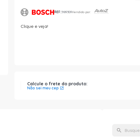
REF:
3189309
Vendido por:
Clique e veja!
Calcule o frete do produto:
Não sei meu cep