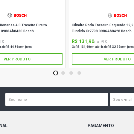
 Bonanza 4.0 Traseiro Direito
Cilindro Roda Traseiro Esquerdo 22,
 0986Ab8430 Bosch
Fundido Cr7798 0986Ab8428 Bosch
R$ 131,90
IX
no PIX
x de
R$ 44,39
sem juros
Ou
R$ 131,90
em até 4x de
R$ 32,97
sem juro
VER PRODUTO
VER PRODUTO
1
2
3
4
ONAL
PAGAMENTO