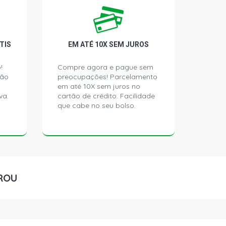
MINHAO 5.8 12V PERKINS 6358
1 - 1989)
MINHAO 5.8 12V PERKINS 6357
0 - 1989)
TIS
EM ATÉ 10X SEM JUROS
!
Compre agora e pague sem
MINHAO 5.8 12V PERKINS 6358
ção
preocupações! Parcelamento
0 - 1989)
em até 10X sem juros no
va.
cartão de crédito. Facilidade
que cabe no seu bolso.
CAMINHAO 5.9 12V MWM 229/6
1 - 1985)
ROU