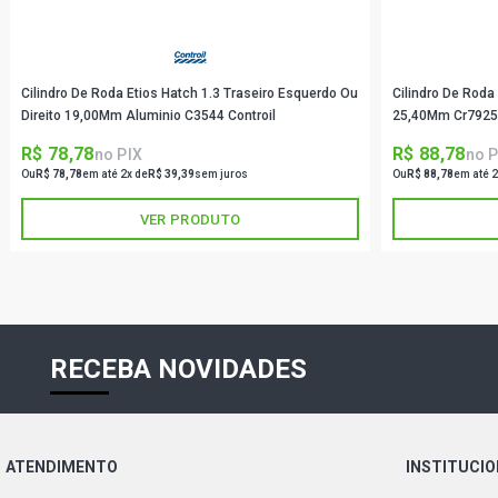
Cilindro De Roda Etios Hatch 1.3 Traseiro Esquerdo Ou
Cilindro De Roda
Direito 19,00Mm Aluminio C3544 Controil
25,40Mm Cr7925
R$ 78,78
R$ 88,78
no PIX
no P
Ou
R$ 78,78
em até 2x de
R$ 39,39
sem juros
Ou
R$ 88,78
em até 2
VER PRODUTO
RECEBA NOVIDADES
ATENDIMENTO
INSTITUCI