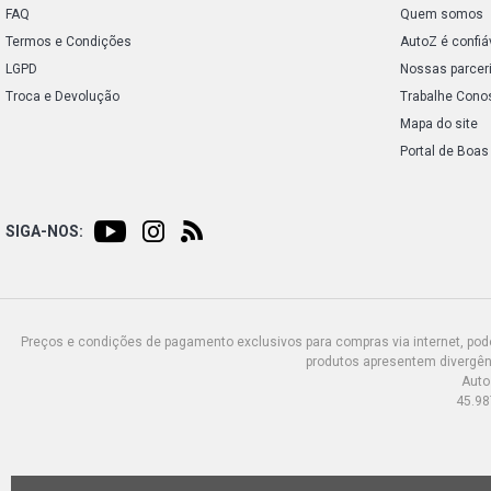
FAQ
Quem somos
Termos e Condições
AutoZ é confiá
LGPD
Nossas parcer
Troca e Devolução
Trabalhe Cono
Mapa do site
Portal de Boas
SIGA-NOS:
Preços e condições de pagamento exclusivos para compras via internet, poden
produtos apresentem divergênc
Auto
45.98