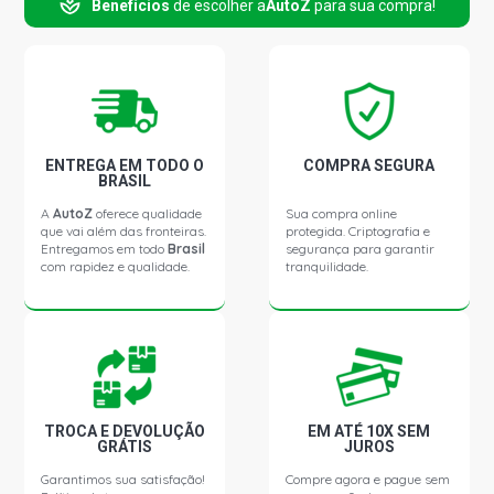
Benefícios
de escolher a
AutoZ
para sua compra!
ELBA TOP MPI SW 1.6 8V SEVEL GASOLINA (1990 -
1996)
ELBA TOP SPI SW 1.6 8V SEVEL GASOLINA (1990 - 1996)
FIORINO STD FURGAO 1.0 8V FIASA GASOLINA (1996 -
2004)
ENTREGA EM TODO O
COMPRA SEGURA
BRASIL
A
AutoZ
oferece qualidade
Sua compra online
FIORINO STD FURGAO 1.3 8V FIASA GASOLINA (1986 -
que vai além das fronteiras.
protegida. Criptografia e
1995)
Entregamos em todo
Brasil
segurança para garantir
com rapidez e qualidade.
tranquilidade.
FIORINO STD FURGAO 1.5 8V FIASA GASOLINA (1986 -
1995)
FIORINO MPI FURGAO 1.5 8V FIASA GASOLINA (1996 -
2004)
TROCA E DEVOLUÇÃO
EM ATÉ 10X SEM
GRÁTIS
JUROS
FIORINO SPI PICKUP 1.0 8V FIASA GASOLINA (1996 -
2001)
Garantimos sua satisfação!
Compre agora e pague sem