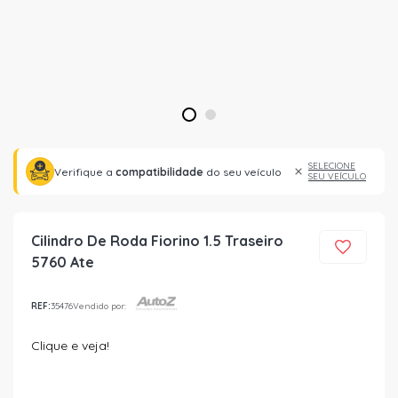
1
2
SELECIONE
Verifique a
compatibilidade
do seu veículo
SEU VEÍCULO
Cilindro De Roda Fiorino 1.5 Traseiro
5760 Ate
REF:
35476
Vendido por:
Clique e veja!