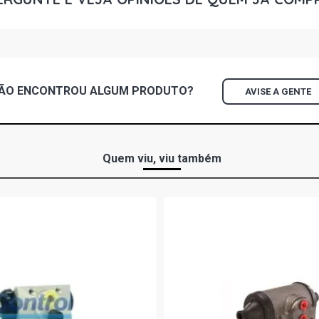
BLAZER EXE
DIESEL (200
BLAZER COL
ÃO ENCONTROU
ALGUM
PRODUTO?
AVISE A GENTE
(2005 - 2010
BLAZER DLX 
2004)
Quem viu, viu também
BLAZER EXE
(1997 - 2004
BLAZER STD 
2003)
S10 STD PIC
2000)