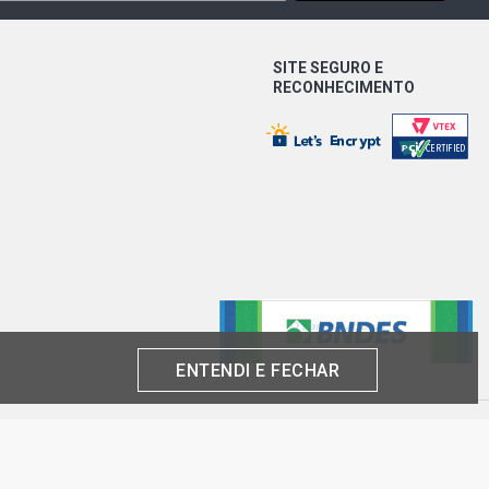
 PICKUP 2.4 8V FLEXPOWER FLEX
)
SITE SEGURO E
RECONHECIMENTO
O PICKUP 2.4 8V FLEXPOWER FLEX
)
ICKUP 2.5 8V MAXION HS TURBO
7 - 2000)
CKUP 2.5 8V MAXION HS TURBO
7 - 2000)
PICKUP 2.8 16V MWM 4.07TCE DIESEL
)
ENTENDI E FECHAR
IVE PICKUP 2.8 8V MWM 4.07TCA
2 - 2012)
produto por cliente, até o término dos nossos estoques para internet. Caso os
análise e confirmação de dados.
 CNPJ: