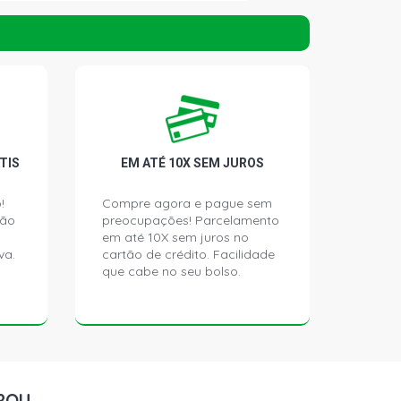
 SUV 2.4 8V C24NE GASOLINA (2001 -
NADO SUV 2.4 8V C24NE GASOLINA
)
ANTAGE SUV 2.4 8V FLEXPOWER
- 2011)
TIS
EM ATÉ 10X SEM JUROS
INA SUV 2.4 8V FLEXPOWER FLEX
!
Compre agora e pague sem
)
ção
preocupações! Parcelamento
em até 10X sem juros no
va.
cartão de crédito. Facilidade
SUV 2.5 8V 4A MAXION DIESEL (1997
que cabe no seu bolso.
 SUV 2.5 8V 4A MAXION DIESEL (1997
 SUV 2.8 8V MWM 4.07TCA DIESEL
ROU
)