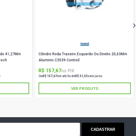
E PICKUP 2.2 8V GASOLINA (1997 -
CKUP 2.2 8V GASOLINA (1997 - 2000)
KUP 2.2 8V MPFI GASOLINA (1997 -
erdo 41,27Mm
Cilindro Roda Traseiro Esquerdo Ou Direito 20,63Mm
osch
Aluminio C3539 Controil
 PICKUP 2.4 8V C24NE GASOLINA
)
R$ 157,67
no PIX
s
Ou
R$ 157,67
em até 5x de
R$ 31,53
sem juros
KUP 2.4 8V C24NE GASOLINA (2001 -
VER PRODUTO
O PICKUP 2.4 8V C24NE GASOLINA
)
AGE PICKUP 2.4 8V FLEXPOWER FLEX
CADASTRAR
)