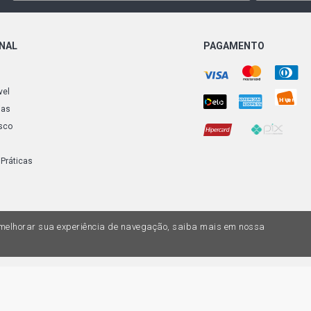
S10 COLINA
(2005 - 2009
ONAL
PAGAMENTO
S10 TORNAD
(2005 - 2009
vel
ias
S10 LUXE P
sco
DIESEL (199
 Práticas
S10 STD PI
DIESEL (199
S10 LS 4X4 
a melhorar sua experiência de navegação, saiba mais em nossa
(2012 - 2012
S10 EXECUT
DIESEL (200
do variar nas lojas físicas. Ofertas válidas na compra de até 10 peças de cada 
ias de valores, o preço válido é o do carrinhos de compras. Vendas sujeitas a 
Z, uma empresa do Grupo DPaschoal - Razão Social: Comercial Automotiva S.A. -