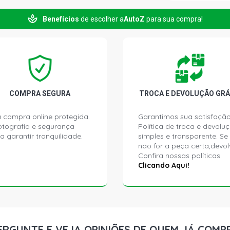
BLAZER STD
2004)
Benefícios
de escolher a
AutoZ
para sua compra!
BLAZER TOR
(2005 - 2007
BLAZER ADV
FLEX (2005 
COMPRA SEGURA
TROCA E DEVOLUÇÃO GRÁ
BLAZER COL
 compra online protegida.
Garantimos sua satisfação
(2005 - 2009
ptografia e segurança
Política de troca e devolu
a garantir tranquilidade.
simples e transparente. Se
não for a peça certa,devol
BLAZER DLX 
Confira nossas políticas
- 2000)
Clicando Aqui!
BLAZER STD
- 2000)
BLAZER DLX
ERGUNTE E VEJA OPINIÕES DE QUEM JÁ COMP
(2000 - 2005