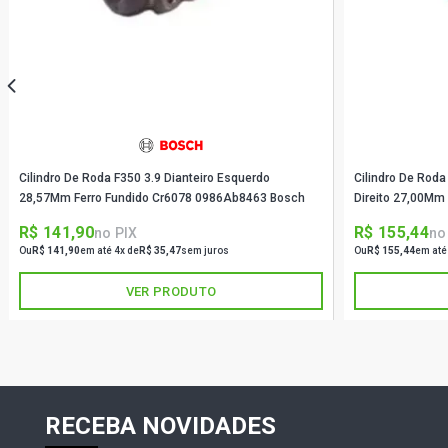
Cilindro De Roda F350 3.9 Dianteiro Esquerdo
Cilindro De Rod
28,57Mm Ferro Fundido Cr6078 0986Ab8463 Bosch
Direito 27,00Mm 
R$ 141,90
R$ 155,44
no PIX
no
Ou
R$ 141,90
em até 4x de
R$ 35,47
sem juros
Ou
R$ 155,44
em até
VER PRODUTO
RECEBA NOVIDADES