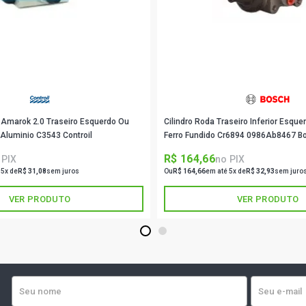
S10 EFI LUX
2000)
S10 LUXE PI
S10 STD PIC
2000)
a Amarok 2.0 Traseiro Esquerdo Ou
Cilindro Roda Traseiro Inferior Esqu
Aluminio C3543 Controil
Ferro Fundido Cr6894 0986Ab8467 B
S10 RODEIO
(2001 - 2004
R$ 164,66
 PIX
no PIX
 5x de
R$ 31,08
sem juros
Ou
R$ 164,66
em até 5x de
R$ 32,93
sem juro
S10 STD PIC
VER PRODUTO
VER PRODUTO
2004)
1
2
S10 TORNAD
(2005 - 2007
S10 ADVANT
(2005 - 2012