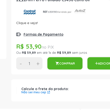
REF:
6309390
Vendido por:
Clique e veja!
Formas de Pagamento
R$ 53,90
Ou
R$ 59,89
em até 1x de
R$ 59,89
sem juros
-
+
COMPRAR
ADICIO
Calcule o frete do produto:
Não sei meu cep