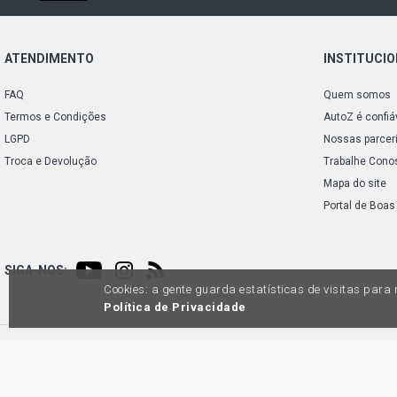
ATENDIMENTO
INSTITUCI
FAQ
Quem somos
Termos e Condições
AutoZ é confiá
LGPD
Nossas parcer
Troca e Devolução
Trabalhe Cono
Mapa do site
Portal de Boas
SIGA-NOS:
Cookies: a gente guarda estatísticas de visitas par
Política de Privacidade
Preços e condições de pagamento exclusivos para compras via internet, poden
produtos apresentem divergênc
Auto