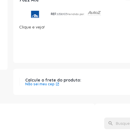
REF:
6306103
Vendido por:
Clique e veja!
Calcule o frete do produto:
Não sei meu cep