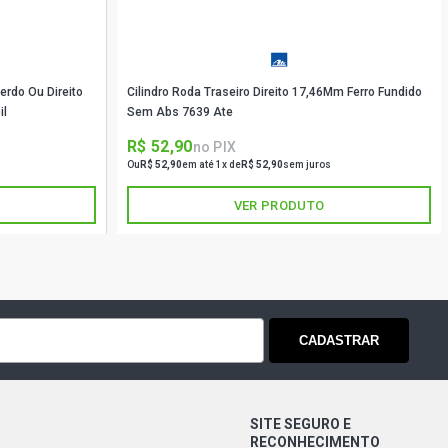
995 - 1998)
PICKUP 4.9 12V E-MAX GASOLINA
)
uerdo Ou Direito
Cilindro Roda Traseiro Direito 17,46Mm Ferro Fundido
il
Sem Abs 7639 Ate
ICKUP 3.9 8V MWM 229/4 L4 DIESEL
R$ 52,90
no PIX
)
Ou
R$ 52,90
em até 1x de
R$ 52,90
sem juros
VER PRODUTO
CADASTRAR
SITE SEGURO E
RECONHECIMENTO