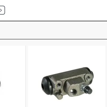
6 - 1995)
ICKUP 3.9 8V MWM DIESEL (1979 -
IE PICKUP 3.9 8V TD229EC4 DIESEL
)
CKUP 3.9 MWM DIESEL (1991 - 1995)
ICKUP 4.1 DIESEL (1998 - 2006)
ICKUP 4.1 MWM 4.10T DIESEL (1997 -
CKUP 4.9 12V E-MAX GASOLINA (1995
UPERCAB PICKUP 4.9 12V E-MAX