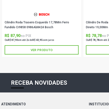
Cilindro Roda Traseiro Esquerdo 17,78Mm Ferro
Cilindro De Roda
Fundido Cr9858 0986Ab8424 Bosch
Direito 19,00Mm 
R$ 87,90
R$ 78,78
no PIX
no P
Ou
R$ 87,90
em até 2x de
R$ 43,95
sem juros
Ou
R$ 78,78
em até 2
VER PRODUTO
RECEBA NOVIDADES
ATENDIMENTO
INSTITUCI