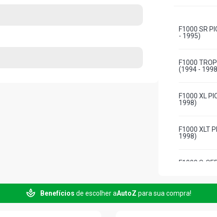
F1000 SR P
- 1995)
F1000 TROPI
(1994 - 1998
F1000 XL PI
1998)
F1000 XLT P
1998)
F1000 S-SER
(1985 - 1996
Benefícios
de escolher a
AutoZ
para sua compra!
F1000 S-SE
DIESEL (198