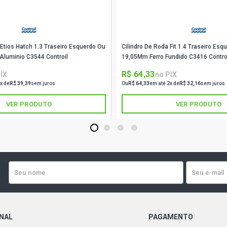
GASOLINA (1
F1000 XLT 
(1995 - 1998
 Etios Hatch 1.3 Traseiro Esquerdo Ou
Cilindro De Roda Fit 1.4 Traseiro Esq
Aluminio C3544 Controil
19,05Mm Ferro Fundido C3416 Contro
F1000 STD P
R$ 64,33
IX
no PIX
(1989 - 1997
x de
R$ 39,39
sem juros
Ou
R$ 64,33
em até 2x de
R$ 32,16
sem juros
VER PRODUTO
VER PRODUTO
1
2
3
4
ONAL
PAGAMENTO