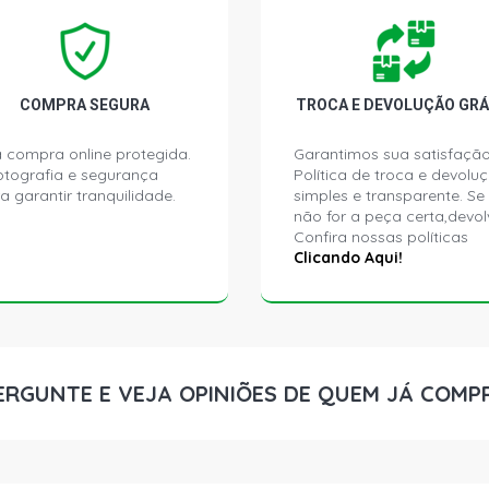
F1000 SUPER
(1985 - 1996
F1000 SUPE
COMPRA SEGURA
TROCA E DEVOLUÇÃO GRÁ
(1987 - 1995
 compra online protegida.
Garantimos sua satisfação
ptografia e segurança
Política de troca e devolu
F1000 STD 
a garantir tranquilidade.
simples e transparente. Se
(1985 - 1997
não for a peça certa,devol
Confira nossas políticas
F1000 S-SE
Clicando Aqui!
DIESEL (198
F1000 S-SE
D229/4 DIES
ERGUNTE E VEJA OPINIÕES DE QUEM JÁ COMP
F1000 SUPE
(1986 - 1997
F1000 SUPE