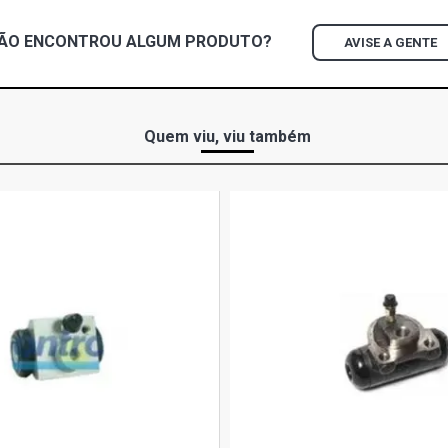
DIESEL (198
ÃO ENCONTROU
ALGUM
PRODUTO?
AVISE A GENTE
F1000 STD P
1997)
F1000 S-SER
Quem viu, viu também
(1988 - 1997
F1000 SR PI
F1000 STD P
F1000 STD P
2006)
F1000 XL PI
- 1998)
F1000 XL S