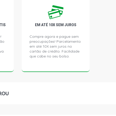
 PICKUP 3.6 12V E-MAX DIESEL
)
RCAB PICKUP 3.6 12V E-MAX DIESEL
TIS
EM ATÉ 10X SEM JUROS
)
!
Compre agora e pague sem
ção
preocupações! Parcelamento
PICKUP 3.9 8V MWM D229/4 DIESEL
)
em até 10X sem juros no
va.
cartão de crédito. Facilidade
que cabe no seu bolso.
RIE PICKUP 3.9 8V MWM D229/4
8 - 1997)
RIE SUPERCAB PICKUP 3.9 8V MWM
EL (1988 - 1997)
ROU
R PICKUP 3.9 8V MWM D229/4 DIESEL
)
RCAB PICKUP 3.9 8V MWM D229/4