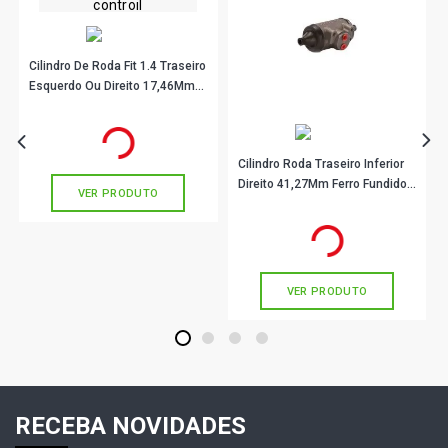
Cilindro De Roda Fit 1.4 Traseiro
Esquerdo Ou Direito 17,46Mm
Ferro Fundido C3520 Controil
R$ 44,33
no PIX
Ou
R$ 44,33
em até 1x de
R$ 44,33
sem juros
Cilindro Roda Traseiro Inferior
Direito 41,27Mm Ferro Fundido
VER PRODUTO
Cr6895 0986Ab8468 Bosch
R$ 144,20
no PIX
Ou
R$ 144,20
em até 4x de
R$ 36,05
sem juros
VER PRODUTO
1
2
3
4
RECEBA NOVIDADES