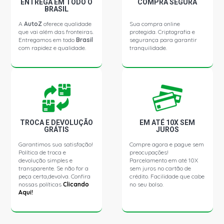
ENTREGA EM TODO O
COMPRA SEGURA
BRASIL
A
AutoZ
oferece qualidade
Sua compra online
que vai além das fronteiras.
protegida. Criptografia e
Entregamos em todo
Brasil
segurança para garantir
com rapidez e qualidade.
tranquilidade.
TROCA E DEVOLUÇÃO
EM ATÉ 10X SEM
GRÁTIS
JUROS
Garantimos sua satisfação!
Compre agora e pague sem
Política de troca e
preocupações!
devolução simples e
Parcelamento em até 10X
transparente. Se não for a
sem juros no cartão de
peça certa,devolva. Confira
crédito. Facilidade que cabe
nossas políticas
Clicando
no seu bolso.
Aqui!