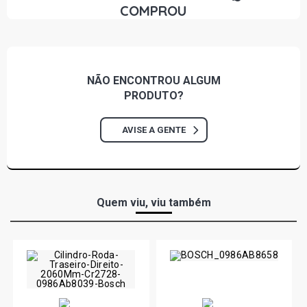
ESCORT GHIA HATCH 1.8 8V AP (1989 - 1995)
COMPROU
ESCORT GUARUJA HATCH 1.8 8V AP (1989 - 1993)
ESCORT GHIA HATCH 2.0 8V AP (1993 - 1996)
NÃO ENCONTROU
ALGUM
PRODUTO?
ESCORT XR3 HATCH 2.0 8V AP (1993 - 1996)
AVISE A GENTE
FIESTA HATCH STD HATCH 1.0 8V ENDURA GASOLINA
(1996 - 2000)
FIESTA HATCH GL HATCH 1.0 8V ENDURA GASOLINA
Quem viu, viu também
(1996 - 2000)
FIESTA HATCH GL CLASS HATCH 1.0 8V ENDURA
GASOLINA (1996 - 2000)
FIESTA HATCH GL SPORT HATCH 1.0 8V ENDURA
GASOLINA (1996 - 2000)