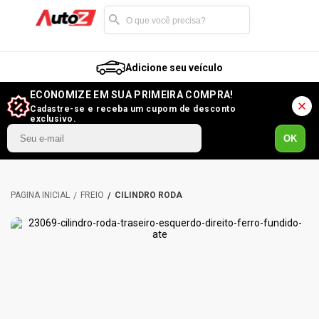
Adicione seu veículo
ECONOMIZE EM SUA PRIMEIRA COMPRA!
Cadastre-se e receba um cupom de desconto
exclusivo.
OK
FREIO
CILINDRO RODA