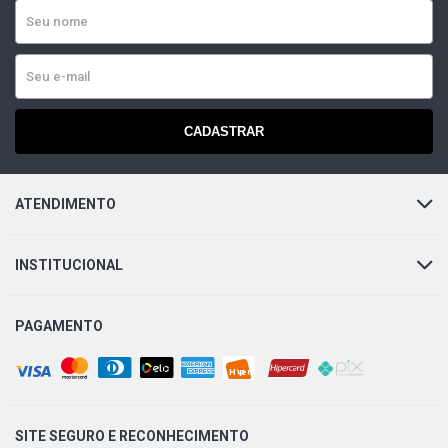
FIESTA HATCH STREET HATCH 1.3 8V ENDURA
GASOLINA (1995 - 1999)
KA BLACK HATCH 1.0 8V ZETEC ROCAM GASOLINA
(2001 - 2001)
CADASTRAR
KA STD HATCH 1.0 8V ENDURA GASOLINA (1996 - 2000)
ATENDIMENTO
KA STREET HATCH 1.0 8V ENDURA GASOLINA (1996 -
2000)
INSTITUCIONAL
KA GL HATCH 1.0 8V ZETEC ROCAM GASOLINA (2000 -
2008)
PAGAMENTO
KA STD HATCH 1.3 8V ENDURA GASOLINA (1996 - 2000)
KA CLX HATCH 1.3 8V ENDURA GASOLINA (1997 - 2000)
SITE SEGURO E
RECONHECIMENTO