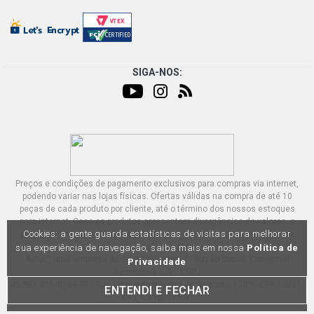
VERONA LX SEDAN 1.6 8V CHT GASOLINA (1989 - 1992)
VERONA GLX SEDAN 1.8 8V AP (1990 - 1996)
SIGA-NOS:
VERONA STD SEDAN 2.0 8V AP (1993 - 1996)
CELTA SPIRIT HATCH 1.0 8V VHC GASOLINA (2002 -
2002)
APOLLO GL SEDAN 1.8 8V AP (1990 - 1992)
Preços e condições de pagamento exclusivos para compras via internet,
podendo variar nas lojas físicas. Ofertas válidas na compra de até 10
APOLLO GLS SEDAN 1.8 8V AP (1990 - 1992)
peças de cada produto por cliente, até o término dos nossos estoques
para internet. Caso os produtos apresentem divergências de valores, o
Cookies: a gente guarda estatísticas de visitas para melhorar
preço válido é o do carrinhos de compras. Vendas sujeitas a análise e
APOLLO VIP SEDAN 1.8 8V AP (1990 - 1992)
confirmação de dados.
sua experiência de navegação, saiba mais em nossa
Política de
AutoZ, uma empresa do Grupo DPaschoal - Razão Social: Comercial
Privacidade
Automotiva S.A. - CNPJ:
KA IMAGE HATCH 1.0 8V ENDURA GASOLINA (1996 -
45.987.005/0169-49 - Rua Edmundo Navarro de Andrade, 1700 - CEP 13031-
ENTENDI E FECHAR
2002)
695, Campinas-SP