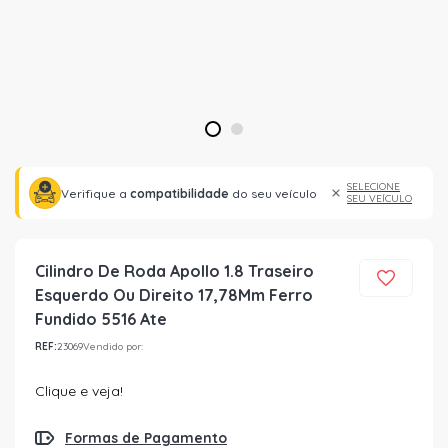
1
2
SELECIONE
Verifique a
compatibilidade
do seu veículo
SEU VEÍCULO
Cilindro De Roda Apollo 1.8 Traseiro
Esquerdo Ou Direito 17,78Mm Ferro
Fundido 5516 Ate
REF:
23069
Vendido por:
Clique e veja!
Formas de Pagamento