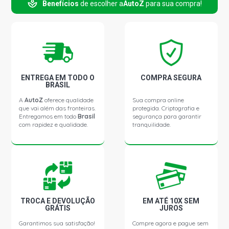
Benefícios
de escolher a
AutoZ
para sua compra!
ASTRA STD HATCH 2.0 8V MPFI GASOLINA (2002 -
2007)
ASTRA GLS IMPORTADO HATCH 2.0 8V C20NE
GASOLINA (1995 - 1996)
ENTREGA EM TODO O
COMPRA SEGURA
BRASIL
ASTRA SPORT HATCH 2.0 8V MPFI GASOLINA (2000 -
2002)
A
AutoZ
oferece qualidade
Sua compra online
que vai além das fronteiras.
protegida. Criptografia e
Entregamos em todo
Brasil
segurança para garantir
com rapidez e qualidade.
tranquilidade.
ASTRA SUNNY HATCH 2.0 8V MPFI GASOLINA (1999 -
2004)
ASTRA ADVANTAGE HATCH 2.0 8V FLEXPOWER FLEX
(2005 - 2005)
ASTRA COMFORT HATCH 2.0 8V FLEXPOWER FLEX
TROCA E DEVOLUÇÃO
EM ATÉ 10X SEM
(2005 - 2005)
GRÁTIS
JUROS
Garantimos sua satisfação!
Compre agora e pague sem