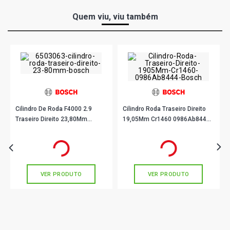
Quem viu, viu também
Cilindro De Roda F4000 2.9
Cilindro Roda Traseiro Direito
Traseiro Direito 23,80Mm
19,05Mm Cr1460 0986Ab8444
Cr9792 0986Ab8438 Bosch
Bosch
R$ 245,90
R$ 89,90
no PIX
no PIX
Ou
R$ 245,90
em até 8x de
R$ 30,73
Ou
R$ 89,90
em até 2x de
R$ 44,95
sem juros
sem juros
VER PRODUTO
VER PRODUTO