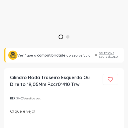
1
2
SELECIONE
Verifique a
compatibilidade
do seu veículo
SEU VEÍCULO
Cilindro Roda Traseiro Esquerdo Ou
Direito 19,05Mm Rccr01410 Trw
REF:
34403
Vendido por:
Clique e veja!