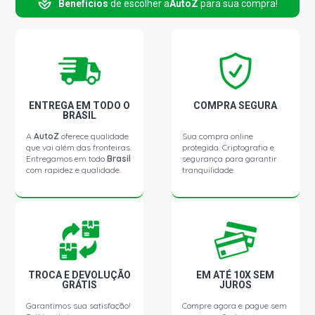
Benefícios
de escolher a
AutoZ
para sua compra!
PANORAMA C SW 1.3 8V 127A2011 GASOLINA (1980 -
1986)
PANORAMA CL SW 1.3 8V 127A2011 GASOLINA (1980 -
1986)
PANORAMA C SW 1050 8V FIASA GASOLINA (1980 -
ENTREGA EM TODO O
COMPRA SEGURA
1986)
BRASIL
A
AutoZ
oferece qualidade
Sua compra online
que vai além das fronteiras.
protegida. Criptografia e
PANORAMA CL SW 1050 8V FIASA GASOLINA (1980 -
Entregamos em todo
Brasil
segurança para garantir
1986)
com rapidez e qualidade.
tranquilidade.
SPAZIO L HATCH 1.3 8V 127A2011 GASOLINA (1982 -
1989)
TROCA E DEVOLUÇÃO
EM ATÉ 10X SEM
GRÁTIS
JUROS
Garantimos sua satisfação!
Compre agora e pague sem