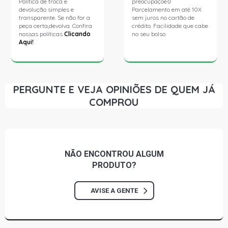
Política de troca e
preocupações!
devolução simples e
Parcelamento em até 10X
transparente. Se não for a
sem juros no cartão de
peça certa,devolva. Confira
crédito. Facilidade que cabe
nossas políticas
Clicando
no seu bolso.
Aqui!
PERGUNTE E VEJA OPINIÕES DE QUEM JÁ
COMPROU
NÃO ENCONTROU
ALGUM
PRODUTO?
AVISE A GENTE