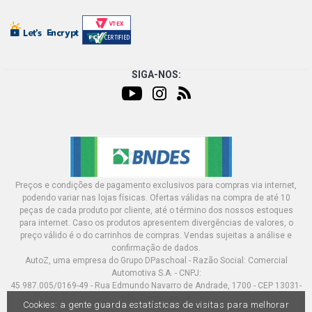
SIGA-NOS:
Preços e condições de pagamento exclusivos para compras via internet,
podendo variar nas lojas físicas. Ofertas válidas na compra de até 10
peças de cada produto por cliente, até o término dos nossos estoques
para internet. Caso os produtos apresentem divergências de valores, o
preço válido é o do carrinhos de compras. Vendas sujeitas a análise e
confirmação de dados.
AutoZ, uma empresa do Grupo DPaschoal - Razão Social: Comercial
Automotiva S.A. - CNPJ:
45.987.005/0169-49 - Rua Edmundo Navarro de Andrade, 1700 - CEP 13031-
695, Campinas-SP
Cookies: a gente guarda estatísticas de visitas para melhorar