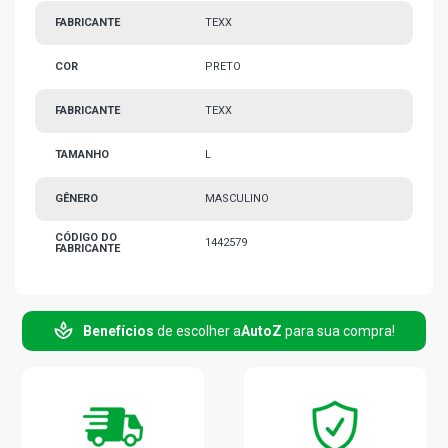
FABRICANTE
TEXX
COR
PRETO
FABRICANTE
TEXX
TAMANHO
L
GÊNERO
MASCULINO
CÓDIGO DO
1442579
FABRICANTE
Benefícios
de escolher a
AutoZ
para sua compra!