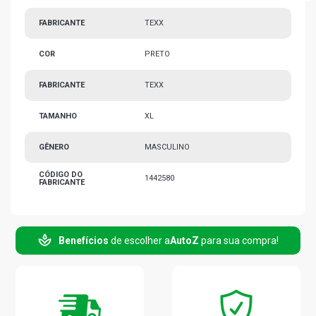
FABRICANTE
TEXX
COR
PRETO
FABRICANTE
TEXX
TAMANHO
XL
GÊNERO
MASCULINO
CÓDIGO DO
1442580
FABRICANTE
Benefícios
de escolher a
AutoZ
para sua compra!