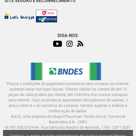
SITE SEGURO E
RECONHECIMENTO
SIGA-NOS:
Preços e condições de pagamento exclusivos para compras via internet,
podendo variar nas lojas físicas. Ofertas válidas na compra de até 10
peças de cada produto por cliente, até o término dos nossos estoques
para internet. Caso os produtos apresentem divergências de valores, o
preço válido é o do carrinhos de compras. Vendas sujeitas a análise e
confirmação de dados.
AutoZ, uma empresa do Grupo DPaschoal - Razão Social: Comercial
Automotiva S.A. - CNPJ:
45.987.005/0169-49 - Rua Edmundo Navarro de Andrade, 1700 - CEP 13031-
695, Campinas-SP
Cookies: a gente guarda estatísticas de visitas para melhorar