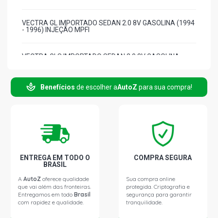
VECTRA GL IMPORTADO SEDAN 2.0 8V GASOLINA (1994
- 1996) INJEÇÃO MPFI
VECTRA GLS IMPORTADO SEDAN 2.0 8V GASOLINA
(1994 - 1996) INJEÇÃO MPFI
Benefícios
de escolher a
AutoZ
para sua compra!
ASTRA GL IMPORTADO HATCH 2.0 8V C20NE GASOLINA
(1994 - 1996) INJEÇÃO MPFI
ENTREGA EM TODO O
COMPRA SEGURA
BRASIL
A
AutoZ
oferece qualidade
Sua compra online
que vai além das fronteiras.
protegida. Criptografia e
Entregamos em todo
Brasil
segurança para garantir
com rapidez e qualidade.
tranquilidade.