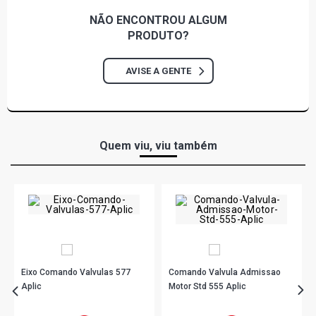
NÃO ENCONTROU
ALGUM
PRODUTO?
AVISE A GENTE
Quem viu, viu também
Eixo Comando Valvulas 577
Comando Valvula Admissao
Aplic
Motor Std 555 Aplic
R$ 271,90
R$ 344,90
no PIX
no PIX