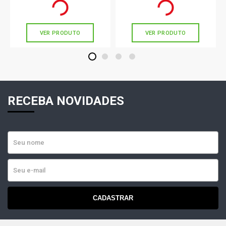
Ou
R$ 271,90
em até 9x de
R$ 30,21
Ou
R$ 344,90
em até 10x de
R$ 34,49
sem juros
sem juros
VER PRODUTO
VER PRODUTO
1
2
3
4
RECEBA NOVIDADES
CADASTRAR