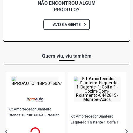
NÃO ENCONTROU
ALGUM
PRODUTO?
GOL G2 STD HATCH 1.6 8V AP (1995 - 1999)
AVISE A GENTE
GOL G2 ATLANTA HATCH 1.6 8V AP (1995 - 1998)
GOL G2 CL HATCH 1.6 8V AP (1997 - 1999)
Quem viu, viu também
GOL G2 CLI HATCH 1.6 8V AP (1995 - 1996)
GOL G2 COPA HATCH 1.6 8V AP (1995 - 1996)
GOL G2 GL HATCH 1.6 8V AP (1995 - 1999)
Kit Amortecedor Dianteiro
GOL G2 I HATCH 1.6 8V AP (1995 - 1998)
Cronos 1BP30160AA BProauto
Kit Amortecedor Dianteiro
Esquerdo 1 Batente 1 Coifa 1
R$ 28,90
no PIX
GOL G2 MI HATCH 1.6 8V AP (1997 - 2003)
Coxim Com Rolamento
Ou
R$ 28,90
em até 1x de
R$ 28,90
R$ 195,44
no PIX