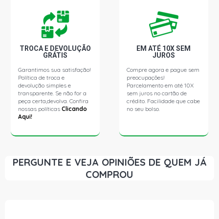
GOL G2 PLUS HATCH 1.0 16V AT EA111 GASOLINA (1998
- 1999)
TROCA E DEVOLUÇÃO
EM ATÉ 10X SEM
GOL G2 STD HATCH 1.0 8V AE (1995 - 1996)
GRÁTIS
JUROS
Garantimos sua satisfação!
Compre agora e pague sem
GOL G2 I HATCH 1.0 8V AT (1995 - 1996)
Política de troca e
preocupações!
devolução simples e
Parcelamento em até 10X
transparente. Se não for a
sem juros no cartão de
peça certa,devolva. Confira
crédito. Facilidade que cabe
GOL G2 PLUS HATCH 1.0 8V AT (1995 - 1999)
nossas políticas
Clicando
no seu bolso.
Aqui!
GOL G2 SPECIAL HATCH 1.0 8V AT (1997 - 2005)
GOL G2 STD HATCH 1.6 8V AE (1995 - 1997)
PERGUNTE E VEJA OPINIÕES DE QUEM JÁ
COMPROU
GOL G2 CLI HATCH 1.6 8V AE (1995 - 1997)
GOL G2 I HATCH 1.6 8V AE (1995 - 1997)