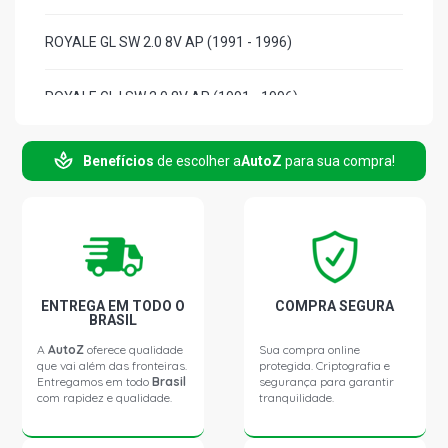
ROYALE GL SW 2.0 8V AP (1991 - 1996)
ROYALE GL I SW 2.0 8V AP (1991 - 1996)
VERSAILLES GL SEDAN 1.8 8V AP (1991 - 1996)
Benefícios
de escolher a
AutoZ
para sua compra!
VERSAILLES GL I SEDAN 1.8 8V AP (1991 - 1996)
VERSAILLES GHIA SEDAN 2.0 8V AP (1991 - 1996)
ENTREGA EM TODO O
COMPRA SEGURA
VERSAILLES GHIA I SEDAN 2.0 8V AP (1991 - 1996)
BRASIL
A
AutoZ
oferece qualidade
Sua compra online
que vai além das fronteiras.
protegida. Criptografia e
VERSAILLES GL SEDAN 2.0 8V AP (1991 - 1996)
Entregamos em todo
Brasil
segurança para garantir
com rapidez e qualidade.
tranquilidade.
VERSAILLES GL I SEDAN 2.0 8V AP (1991 - 1996)