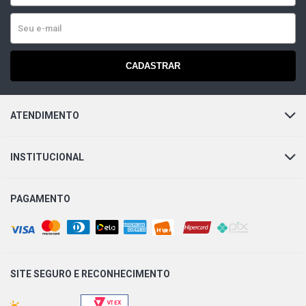
PASSAT FLASH (FASE 1) HATCH 1.8 8V AP (1985 - 1989)
PASSAT GTS HATCH 1.8 8V AP (1985 - 1989)
CADASTRAR
PASSAT POINTER (FASE 1) HATCH 1.8 8V AP (1985 -
1989)
ATENDIMENTO
PASSAT TS (FASE 1) HATCH 1.8 8V AP (1985 - 1989)
INSTITUCIONAL
PASSAT VILLAGE (FASE 1) HATCH 1.8 8V AP (1985 -
1989)
PAGAMENTO
QUANTUM STD SW 1.8 8V AP (1996 - 2002)
QUANTUM CD SW 1.8 8V AP (1985 - 1996)
SITE SEGURO E
RECONHECIMENTO