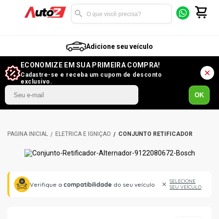
Adicione seu veículo
ECONOMIZE EM SUA PRIMEIRA COMPRA!
Cadastre-se e receba um cupom de desconto
exclusivo.
OK
ELÉTRICA E IGNIÇÃO
CONJUNTO RETIFICADOR
SELECIONE
Verifique a
compatibilidade
do seu veículo
SEU VEÍCULO