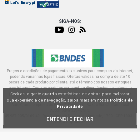
QUANTUM CG SW 1.8 8V AP (1985 - 1996)
QUANTUM CL SW 1.8 8V AP (1985 - 1996)
SIGA-NOS:
QUANTUM CLI SW 1.8 8V AP (1985 - 1998)
QUANTUM CS SW 1.8 8V AP (1985 - 1996)
QUANTUM GL SW 1.8 8V AP (1985 - 1996)
Preços e condições de pagamento exclusivos para compras via internet,
podendo variar nas lojas físicas. Ofertas válidas na compra de até 10
peças de cada produto por cliente, até o término dos nossos estoques
para internet. Caso os produtos apresentem divergências de valores, o
QUANTUM GL I SW 1.8 8V AP (1985 - 1996)
preço válido é o do carrinhos de compras. Vendas sujeitas a análise e
Cookies: a gente guarda estatísticas de visitas para melhorar
confirmação de dados.
sua experiência de navegação, saiba mais em nossa
Política de
AutoZ, uma empresa do Grupo DPaschoal - Razão Social: Comercial
QUANTUM GLS SW 1.8 8V AP (1985 - 1997)
Privacidade
Automotiva S.A. - CNPJ:
45.987.005/0169-49 - Rua Edmundo Navarro de Andrade, 1700 - CEP 13031-
ENTENDI E FECHAR
695, Campinas-SP
SANTANA MI SEDAN 1.8 8V AP (1996 - 2006)
SANTANA CD SEDAN 1.8 8V AP (1985 - 1996)