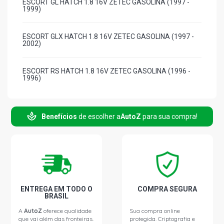
ESCORT GL HATCH 1.8 16V ZETEC GASOLINA (1997 -
1999)
ESCORT GLX HATCH 1.8 16V ZETEC GASOLINA (1997 -
2002)
ESCORT RS HATCH 1.8 16V ZETEC GASOLINA (1996 -
1996)
ESCORT GHIA HATCH 1.8 8V AP (1989 - 1995)
Benefícios
de escolher a
AutoZ
para sua compra!
ESCORT GL HATCH 1.8 8V AP (1989 - 1996)
ESCORT GLX HATCH 1.8 8V AP (1989 - 1996)
ESCORT GUARUJA HATCH 1.8 8V AP (1989 - 1993)
ENTREGA EM TODO O
COMPRA SEGURA
BRASIL
A
AutoZ
oferece qualidade
Sua compra online
ESCORT LX HATCH 1.8 8V AP (1993 - 1995)
que vai além das fronteiras.
protegida. Criptografia e