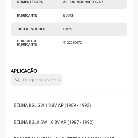
SOMENTE PARA
AR CONDICIONADO C/AR
FABRICANTE
BOSCH
TIPO DE VEÍCULO
Carro
CÓDIGO DO
9122080672
FABRICANTE
APLICAÇÃO
BELINA II GL SW 1.8 8V AP (1989 - 1992)
BELINA II GLX SW 1.8 8V AP (1987 - 1992)