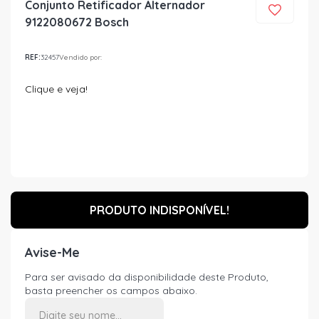
Conjunto Retificador Alternador
9122080672 Bosch
REF:
32457
Vendido por:
Clique e veja!
PRODUTO INDISPONÍVEL!
Avise-Me
Para ser avisado da disponibilidade deste Produto,
basta preencher os campos abaixo.