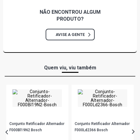
SILVERADO STD VAN 4.1 12V DIESEL (2000 - 2001)
NÃO ENCONTROU
ALGUM
PRODUTO?
SPRINTER STD PICKUP 2.5 8V DIESEL (1997 - 2001)
AVISE A GENTE
SPRINTER 312 PICKUP 2.5 8V DIESEL (1999 - 2002)
SPRINTER 412 PICKUP 2.5 8V DIESEL (2000 - 2002)
Quem viu, viu também
SPRINTER 310 9 LUGARES EXECUTIVA VAN 2.5 8V
OM014A DIESEL (1997 - 1999)
SPRINTER 310 9 LUGARES LUXO VAN 2.5 8V OM014A
DIESEL (1997 - 1999)
SPRINTER 310 12/14 LUGARES LUXO VAN 2.5 8V
Conjunto Retificador Alternador
Conjunto Retificador Alternador
OM014A DIESEL (1997 - 1999)
F000Bl19N2 Bosch
F000Ld2366 Bosch