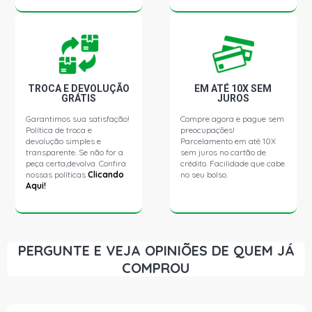
SILVERADO CONQUEST HD PICKUP 4.2 12V DIESEL (2000
- 2000)
SILVERADO DLX PICKUP 4.2 12V DIESEL (1997 - 2000)
TROCA E DEVOLUÇÃO
EM ATÉ 10X SEM
GRÁTIS
JUROS
SILVERADO RODEIO PICKUP 4.2 12V DIESEL (2000 -
2002)
Garantimos sua satisfação!
Compre agora e pague sem
Política de troca e
preocupações!
devolução simples e
Parcelamento em até 10X
SILVERADO STD PICKUP 4.2 12V DIESEL (2000 - 2001)
transparente. Se não for a
sem juros no cartão de
peça certa,devolva. Confira
crédito. Facilidade que cabe
nossas políticas
Clicando
no seu bolso.
Aqui!
SILVERADO TROPICAL CD PICKUP 4.2 12V DIESEL (2000 -
2001)
SILVERADO STD PICKUP 4.2 12V MWM DIESEL (2001 -
2006)
PERGUNTE E VEJA OPINIÕES DE QUEM JÁ
COMPROU
SILVERADO DLX PICKUP 4.2 12V MWM DIESEL (1997 -
2000)