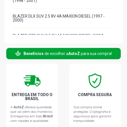
(1998 - 2001)
BLAZER DLX SUV 2.5 8V 4A MAXION DIESEL (1997 -
2000)
BLAZER STD SUV 2.5 8V 4A MAXION DIESEL (1997 -
2000)
Benefícios
de escolher a
AutoZ
para sua compra!
SILVERADO DLX PICKUP 4.0 8V MAXION S4 DIESEL (1997
- 1999)
SILVERADO STD PICKUP 4.0 8V MAXION S4 DIESEL (2000
- 2002)
SILVERADO TROPICAL SL PICKUP 4.1 12V DIESEL (2000 -
ENTREGA EM TODO O
COMPRA SEGURA
2001)
BRASIL
A
AutoZ
oferece qualidade
Sua compra online
que vai além das fronteiras.
protegida. Criptografia e
SILVERADO CONQUEST PICKUP 4.2 12V DIESEL (2000 -
Entregamos em todo
Brasil
segurança para garantir
2000)
com rapidez e qualidade.
tranquilidade.