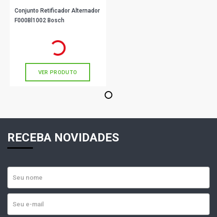
Conjunto Retificador Alternador
F000Bl1002 Bosch
R$ 156,56
no PIX
Ou
R$ 156,56
em até 5x de
R$ 31,31
sem juros
VER PRODUTO
1
RECEBA NOVIDADES