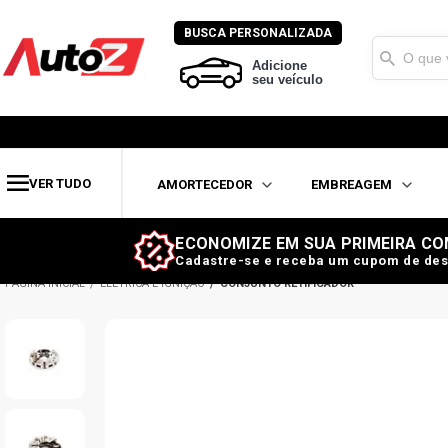
BUSCA PERSONALIZADA
Adicione
seu veículo
VER TUDO
AMORTECEDOR
EMBREAGEM
ECONOMIZE EM SUA PRIMEIRA CO
Cadastre-se e receba um cupom de des
ELÉTRICA E IGNIÇÃO
CONJUNTO RETIFICADOR