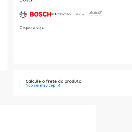
REF:
6306613
Vendido por:
Clique e veja!
Calcule o frete do produto:
Não sei meu cep