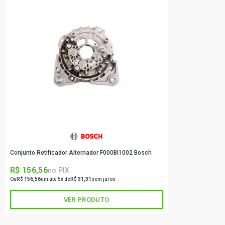
Conjunto Retificador Alternador F000Bl1002 Bosch
R$ 156,56
no PIX
Ou
R$ 156,56
em até 5x de
R$ 31,31
sem juros
VER PRODUTO