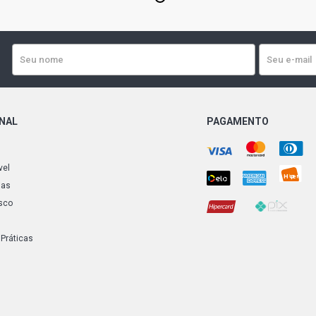
ONAL
PAGAMENTO
vel
ias
sco
 Práticas