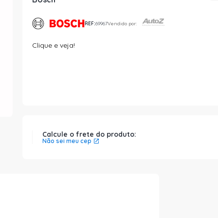
REF:
69967
Vendido por:
Clique e veja!
Calcule o frete do produto:
Não sei meu cep